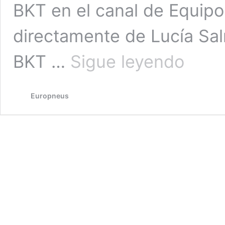
BKT en el canal de Equipo
directamente de Lucía Sa
BKT
BKT …
Sigue leyendo
nombra
a
Ludovic
Europneus
Revel
nuevo
President
Global
OEM