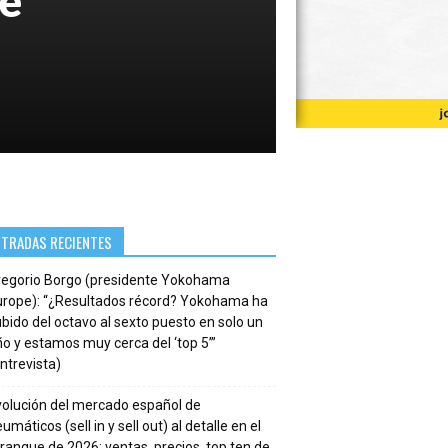
NTRADAS RECIENTES
regorio Borgo (presidente Yokohama
urope): “¿Resultados récord? Yokohama ha
bido del octavo al sexto puesto en solo un
o y estamos muy cerca del ‘top 5’”
ntrevista)
volución del mercado español de
umáticos (sell in y sell out) al detalle en el
ranque de 2026: ventas, precios, top ten de