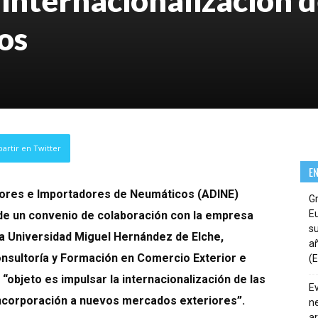
os
artir en Twitter
E
idores e Importadores de Neumáticos (ADINE)
G
E
 de un convenio de colaboración con la empresa
su
la Universidad Miguel Hernández de Elche,
añ
nsultoría y Formación en Comercio Exterior e
(E
“objeto es impulsar la internacionalización de las
E
ncorporación a nuevos mercados exteriores”.
ne
ar