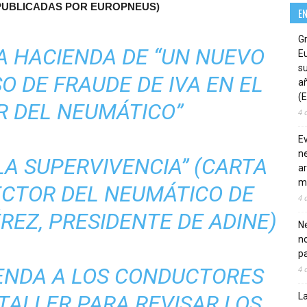
E PUBLICADAS POR EUROPNEUS)
E
G
A HACIENDA DE “UN NUEVO
E
su
 DE FRAUDE DE IVA EN EL
añ
(E
R DEL NEUMÁTICO”
4 
E
ne
 LA SUPERVIVENCIA” (CARTA
ar
m
ECTOR DEL NEUMÁTICO DE
4 
EZ, PRESIDENTE DE ADINE)
Ne
n
pa
ENDA A LOS CONDUCTORES
4 
TALLER PARA REVISAR LOS
La