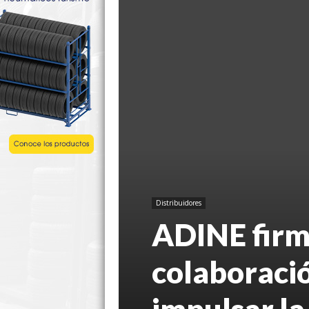
Distribuidores
ADINE firm
colaboraci
impulsar la