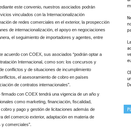
m
diante este convenio, nuestros asociados podrán
vicios vinculados con la Internacionalización
Ne
ación de redes comerciales en el exterior, la prospección
n
anes de internacionalización, el apoyo en negociaciones
pa
anera, el seguimiento de importadores y agentes, entre
La
ac
te acuerdo con COEX, sus asociados “podrán optar a
ve
eu
tratación Internacional, como son: los concursos y
 de conflictos y de situaciones de incumplimiento
C
 conflictos, el asesoramiento de cobro en países
un
ciación de contratos internacionales”.
De
o firmado con COEX tendrá una vigencia de un año y
ionales como marketing, financiación, fiscalidad,
P
 cobro y pago y gestión de licitaciones además de
va del comercio exterior, adaptación en materia de
s y comerciales”.