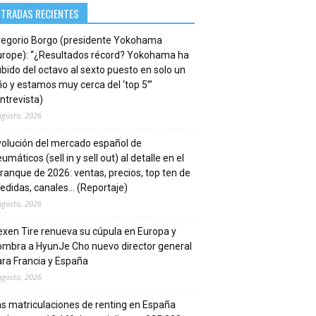
NTRADAS RECIENTES
regorio Borgo (presidente Yokohama
urope): “¿Resultados récord? Yokohama ha
bido del octavo al sexto puesto en solo un
o y estamos muy cerca del ‘top 5’”
ntrevista)
agosto, 2026
volución del mercado español de
umáticos (sell in y sell out) al detalle en el
ranque de 2026: ventas, precios, top ten de
edidas, canales… (Reportaje)
agosto, 2026
xen Tire renueva su cúpula en Europa y
ombra a HyunJe Cho nuevo director general
ra Francia y España
agosto, 2026
s matriculaciones de renting en España