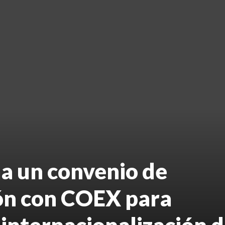
a un convenio de
ón con COEX para
 internacionalización 