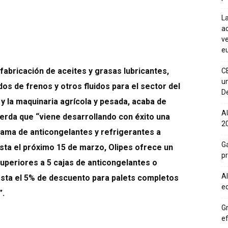
La
ac
ve
eu
fabricación de aceites y grasas lubricantes,
C
un
dos de frenos y otros fluidos para el sector del
De
e y la maquinaria agrícola y pesada, acaba de
A
erda que “viene desarrollando con éxito una
20
ma de anticongelantes y refrigerantes a
Ga
asta el próximo 15 de marzo, Olipes ofrece un
p
uperiores a 5 cajas de anticongelantes o
Al
asta el 5% de descuento para palets completos
eq
”.
Gr
ef