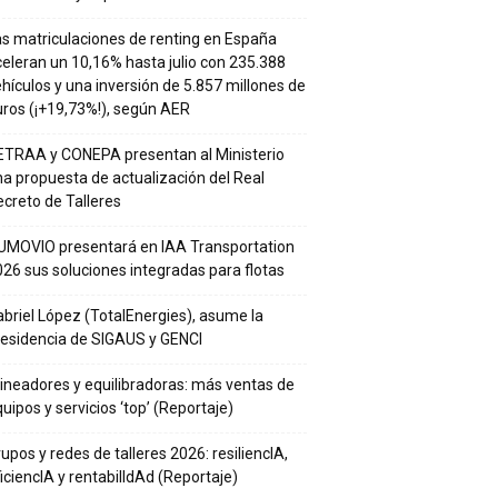
s matriculaciones de renting en España
eleran un 10,16% hasta julio con 235.388
hículos y una inversión de 5.857 millones de
ros (¡+19,73%!), según AER
ETRAA y CONEPA presentan al Ministerio
a propuesta de actualización del Real
creto de Talleres
UMOVIO presentará en IAA Transportation
26 sus soluciones integradas para flotas
briel López (TotalEnergies), asume la
residencia de SIGAUS y GENCI
ineadores y equilibradoras: más ventas de
uipos y servicios ‘top’ (Reportaje)
upos y redes de talleres 2026: resiliencIA,
iciencIA y rentabilIdAd (Reportaje)