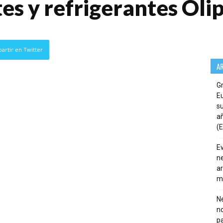
es y refrigerantes Oli
artir en Twitter
A
G
E
su
añ
(E
E
ne
ar
m
Ne
n
pa