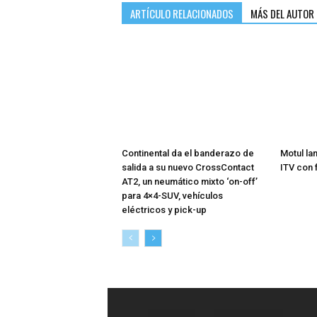
ARTÍCULO RELACIONADOS
MÁS DEL AUTOR
Continental da el banderazo de
Motul la
salida a su nuevo CrossContact
ITV con 
AT2, un neumático mixto ‘on-off’
para 4×4-SUV, vehículos
eléctricos y pick-up