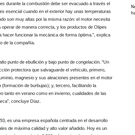
res durante la combustión debe ser evacuado a través el
Ne
te es esencial cuando en el exterior hay unas temperaturas
h
o son muy altas por la misma razón: el motor necesita
 operar de manera correcta, y los productos de Olipes
 hacer funcionar la mecánica de forma óptima.”, explica
vo de la compañía.
lto punto de ebullición y bajo punto de congelación. “Un
acción protectora que salvaguarde el vehículo, primero,
aluminio, magnesio y sus aleaciones presentes en el motor
 (formación de burbujas); y, tercero, facilitando la
o tanto en verano como en invierno, cualidades de las
arca”, concluye Díaz.
993, es una empresa española centrada en el desarrollo
ales de máxima calidad y alto valor añadido. Hoy es un