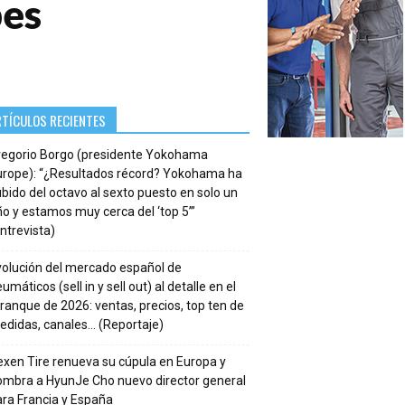
pes
RTÍCULOS RECIENTES
regorio Borgo (presidente Yokohama
urope): “¿Resultados récord? Yokohama ha
bido del octavo al sexto puesto en solo un
o y estamos muy cerca del ‘top 5’”
ntrevista)
volución del mercado español de
umáticos (sell in y sell out) al detalle en el
ranque de 2026: ventas, precios, top ten de
edidas, canales… (Reportaje)
xen Tire renueva su cúpula en Europa y
ombra a HyunJe Cho nuevo director general
ra Francia y España