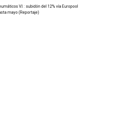
umáticos V.I. : subidón del 12% vía Europool
asta mayo (Reportaje)