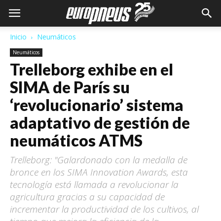
Inicio
Neumáticos
Neumáticos
Trelleborg exhibe en el
SIMA de París su
‘revolucionario’ sistema
adaptativo de gestión de
neumáticos ATMS
Trelleborg: "Galardonado con la medalla de
bronce en los SIMA Innovation Awards, esta
tecnología está llamada a revolucionar la
agricultura gracias a su capacidad de
incrementar la productividad de los cultivos, al