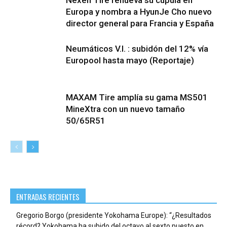
Nexen Tire renueva su cúpula en
Europa y nombra a HyunJe Cho nuevo
director general para Francia y España
Neumáticos V.I. : subidón del 12% vía
Europool hasta mayo (Reportaje)
MAXAM Tire amplía su gama MS501
MineXtra con un nuevo tamaño
50/65R51
ENTRADAS RECIENTES
Gregorio Borgo (presidente Yokohama Europe): “¿Resultados
récord? Yokohama ha subido del octavo al sexto puesto en