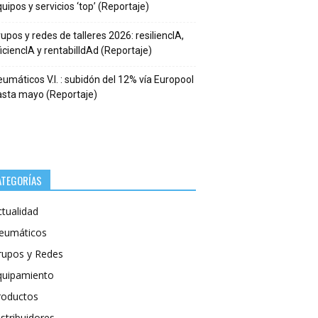
uipos y servicios ‘top’ (Reportaje)
upos y redes de talleres 2026: resiliencIA,
iciencIA y rentabilIdAd (Reportaje)
umáticos V.I. : subidón del 12% vía Europool
asta mayo (Reportaje)
ATEGORÍAS
ctualidad
eumáticos
rupos y Redes
quipamiento
roductos
stribuidores