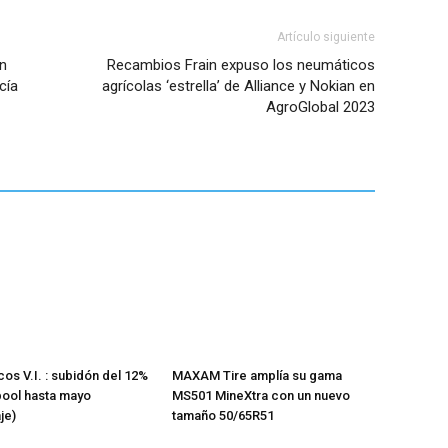
Artículo siguiente
n
Recambios Frain expuso los neumáticos
cía
agrícolas ‘estrella’ de Alliance y Nokian en
AgroGlobal 2023
os V.I. : subidón del 12%
MAXAM Tire amplía su gama
pool hasta mayo
MS501 MineXtra con un nuevo
je)
tamaño 50/65R51