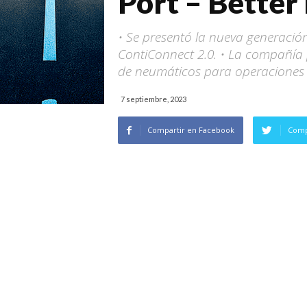
Port – Better
• Se presentó la nueva generación
ContiConnect 2.0. • La compañía p
de neumáticos para operaciones po
7 septiembre, 2023
Compartir en Facebook
Comp