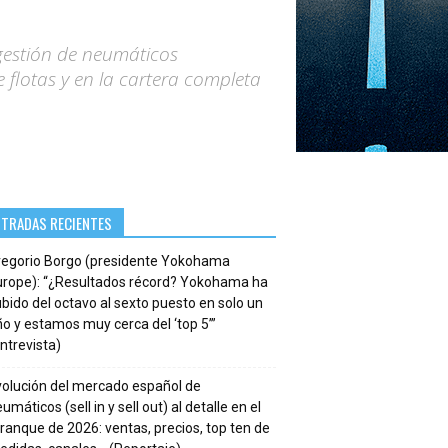
 gestión de neumáticos
 flotas y en la cartera completa
NTRADAS RECIENTES
regorio Borgo (presidente Yokohama
urope): “¿Resultados récord? Yokohama ha
bido del octavo al sexto puesto en solo un
o y estamos muy cerca del ‘top 5’”
ntrevista)
volución del mercado español de
umáticos (sell in y sell out) al detalle en el
ranque de 2026: ventas, precios, top ten de