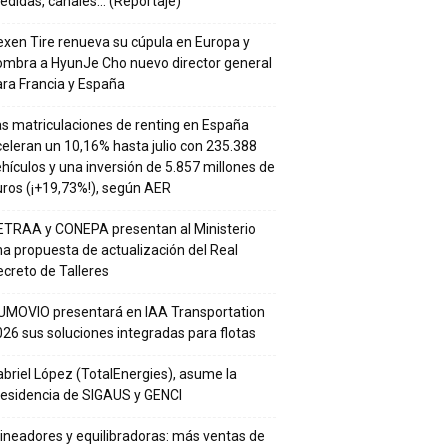
edidas, canales… (Reportaje)
xen Tire renueva su cúpula en Europa y
ombra a HyunJe Cho nuevo director general
ra Francia y España
s matriculaciones de renting en España
eleran un 10,16% hasta julio con 235.388
hículos y una inversión de 5.857 millones de
ros (¡+19,73%!), según AER
ETRAA y CONEPA presentan al Ministerio
a propuesta de actualización del Real
creto de Talleres
UMOVIO presentará en IAA Transportation
26 sus soluciones integradas para flotas
briel López (TotalEnergies), asume la
residencia de SIGAUS y GENCI
ineadores y equilibradoras: más ventas de