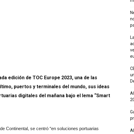
m
Ne
n
pa
La
ac
ve
eu
C
un
ada edición de TOC Europe 2023, una de las
De
ítimo, puertos y terminales del mundo, sus ideas
A
tuarias digitales del mañana bajo el lema “Smart
20
Ga
p
 de Continental, se centró “en soluciones portuarias
Al