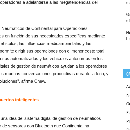
 operadores a adelantarse a las megatendencias del
eq
Gr
ef
e Neumáticos de Continental para Operaciones
Ne
tes en función de sus necesidades específicas mediante
h
ehículos, las influencias medioambientales y las
permite dirigir sus operaciones con el menor coste total
cesos automatizados y los vehículos autónomos en los
igitales de gestión de neumáticos ayudan a los operadores
C
os muchas conversaciones productivas durante la feria, y
soluciones”, afirma Chew.
A
N
uertos inteligentes
G
E
e una idea del sistema digital de gestión de neumáticos
P
n de sensores con Bluetooth que Continental ha
Di