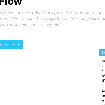
 Flow’
 de sensores con Bluetooth para el sistema digital de
uso el foco en las herramientas digitales de gestión de
rtuarias eficientes y sostenibles.
artir en Twitter
E
G
E
su
añ
(E
E
ne
ar