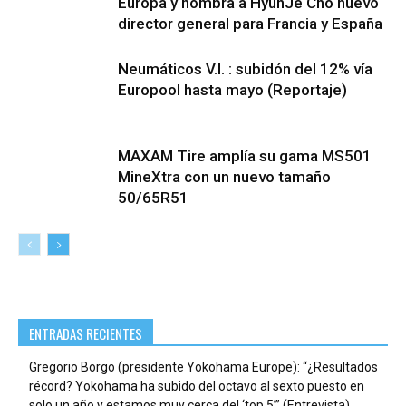
Europa y nombra a HyunJe Cho nuevo
director general para Francia y España
Neumáticos V.I. : subidón del 12% vía
Europool hasta mayo (Reportaje)
MAXAM Tire amplía su gama MS501
MineXtra con un nuevo tamaño
50/65R51
ENTRADAS RECIENTES
Gregorio Borgo (presidente Yokohama Europe): “¿Resultados
récord? Yokohama ha subido del octavo al sexto puesto en
solo un año y estamos muy cerca del ‘top 5’” (Entrevista)