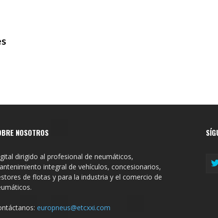
es
OBRE NOSOTROS
SÍG
gital dirigido al profesional de neumáticos,
ntenimiento integral de vehículos, concesionarios,
stores de flotas y para la industria y el comercio de
eumáticos.
ontáctanos:
europneus@etcxxi.com