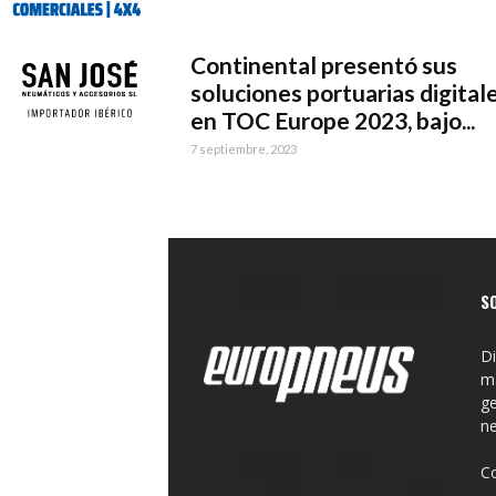
Continental presentó sus
soluciones portuarias digital
en TOC Europe 2023, bajo...
7 septiembre, 2023
S
Di
ma
ge
n
C