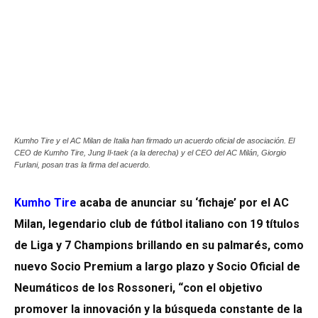
Kumho Tire y el AC Milan de Italia han firmado un acuerdo oficial de asociación. El
CEO de Kumho Tire, Jung Il-taek (a la derecha) y el CEO del AC Milán, Giorgio
Furlani, posan tras la firma del acuerdo.
Kumho Tire
acaba de anunciar su ‘fichaje’ por el AC
Milan, legendario club de fútbol italiano con 19 títulos
de Liga y 7 Champions brillando en su palmarés, como
nuevo Socio Premium a largo plazo y Socio Oficial de
Neumáticos de los Rossoneri, “con el objetivo
promover la innovación y la búsqueda constante de la