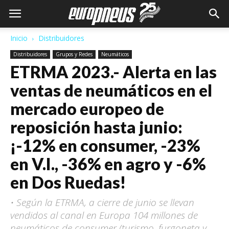
Inicio
Distribuidores
Distribuidores
Grupos y Redes
Neumáticos
ETRMA 2023.- Alerta en las
ventas de neumáticos en el
mercado europeo de
reposición hasta junio:
¡-12% en consumer, -23%
en V.I., -36% en agro y -6%
en Dos Ruedas!
• Según la ETRMA, a cierre de junio se llevan
vendidos al canal en Europa 104 millones de
neumáticos de consumer (turismo, furgoneta y