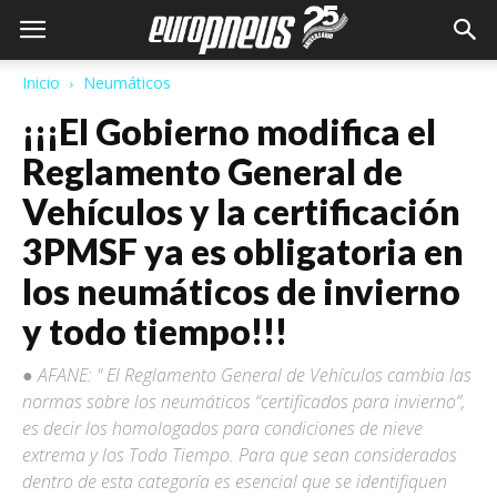
Inicio
Neumáticos
¡¡¡El Gobierno modifica el
Reglamento General de
Vehículos y la certificación
3PMSF ya es obligatoria en
los neumáticos de invierno
y todo tiempo!!!
● AFANE: " El Reglamento General de Vehículos cambia las
normas sobre los neumáticos “certificados para invierno”,
es decir los homologados para condiciones de nieve
extrema y los Todo Tiempo. Para que sean considerados
dentro de esta categoría es esencial que se identifiquen