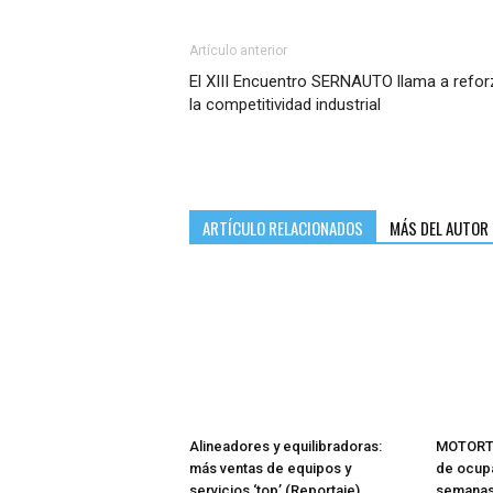
Artículo anterior
El XIII Encuentro SERNAUTO llama a refor
la competitividad industrial
ARTÍCULO RELACIONADOS
MÁS DEL AUTOR
Alineadores y equilibradoras:
MOTORTE
más ventas de equipos y
de ocupa
servicios ‘top’ (Reportaje)
semana