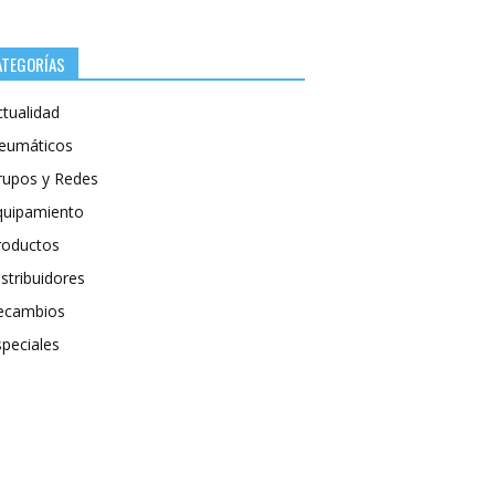
ATEGORÍAS
ctualidad
eumáticos
rupos y Redes
quipamiento
roductos
stribuidores
ecambios
speciales