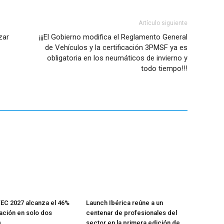
Artículo siguiente
zar
¡¡¡El Gobierno modifica el Reglamento General
de Vehículos y la certificación 3PMSF ya es
obligatoria en los neumáticos de invierno y
todo tiempo!!!
C 2027 alcanza el 46%
Launch Ibérica reúne a un
ción en solo dos
centenar de profesionales del
s
sector en la primera edición de