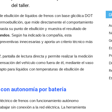
del taller.
C
e ebullición de líquidos de frenos con base glicólica DOT
rmoebullición, que mide directamente el comportamiento
A
do hasta su punto de ebullición y muestra el resultado de
N
undos
. Según ha indicado la compañía, esta
G
 preventivas innecesarias y aporta un criterio técnico más
E
P
 pantalla de lectura directa y permite realizar la medición
ensación del vehículo como fuera de él, mediante el vaso
Di
apto para líquidos con temperaturas de ebullición de
R
E
 con autonomía por batería
léctrico de frenos con funcionamiento autónomo
rabajar sin conexión a la red eléctrica. La herramienta