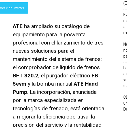
(E
artir en Twitter
E
ne
ATE
ha ampliado su catálogo de
ar
m
equipamiento para la posventa
profesional con el lanzamiento de tres
Ne
nuevas soluciones para el
n
pa
mantenimiento del sistema de frenos:
el comprobador de líquido de frenos
La
ac
BFT 320.2
, el purgador eléctrico
FB
ve
5evm
y la bomba manual
ATE Hand
eu
Pump
. La incorporación, anunciada
C
por la marca especializada en
un
tecnologías de frenado, está orientada
De
a mejorar la eficiencia operativa, la
precisión del servicio y la rentabilidad