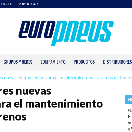
 DIGITAL
PUBLICIDAD
GRUPOS Y REDES
EQUIPAMIENTO
PRODUCTOS
DISTRIBUIDORES
Europneus
es nuevas herramientas para el mantenimiento de sistemas de freno
res nuevas
E
ra el mantenimiento
G
frenos
E
su
añ