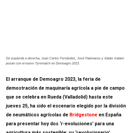
De izquierda a derecha, Juan Carlos Fernández, José Palomares y Xabier Irabien
posan con el nuevo Tyrematch en Demoagro 2023.
El arranque de Demoagro 2023, la feria de
demostración de maquinaría agrícola a pie de campo
que se celebra en Rueda (Valladolid) hasta este
jueves 25, ha sido el escenario elegido por la división
de neumáticos agrícolas de
Bridgestone
en España
para presentar hoy dos ‘r-evoluciones’ para una
agricultura más sostenible: su ‘revolucionario’