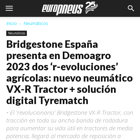
Inicio
Neumáticos
Neumáticos
Bridgestone España
presenta en Demoagro
2023 dos ‘r-evoluciones’
agrícolas: nuevo neumático
VX-R Tractor + solución
digital Tyrematch
• El 'revolucionario' Bridgestone VX-R Tractor, con
tracción en toda su ancha banda de rodadura
para aumentar su vida útil en tractores de media
potencia, llegará al mercado de reposición a