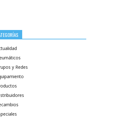
ATEGORÍAS
ctualidad
eumáticos
rupos y Redes
quipamiento
roductos
stribuidores
ecambios
speciales