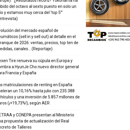
urope): “¿Resultados récord? Yokohama ha
bido del octavo al sexto puesto en solo un
o y estamos muy cerca del ‘top 5’”
ntrevista)
volución del mercado español de
umáticos (sell in y sell out) al detalle en el
ranque de 2026: ventas, precios, top ten de
edidas, canales… (Reportaje)
xen Tire renueva su cúpula en Europa y
ombra a HyunJe Cho nuevo director general
ra Francia y España
s matriculaciones de renting en España
eleran un 10,16% hasta julio con 235.388
hículos y una inversión de 5.857 millones de
ros (¡+19,73%!), según AER
ETRAA y CONEPA presentan al Ministerio
a propuesta de actualización del Real
creto de Talleres