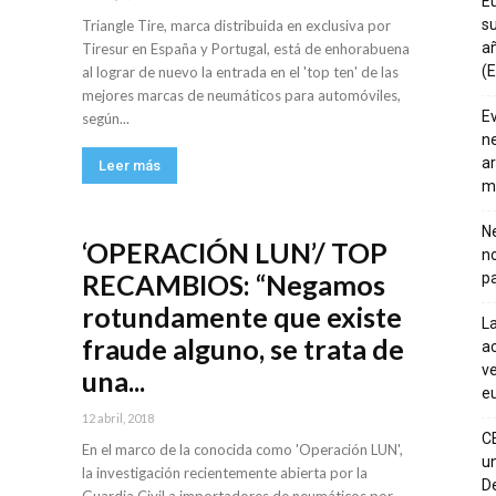
E
su
Triangle Tire, marca distribuida en exclusiva por
añ
Tiresur en España y Portugal, está de enhorabuena
(E
al lograr de nuevo la entrada en el 'top ten' de las
mejores marcas de neumáticos para automóviles,
E
según...
ne
ar
Leer más
m
Ne
‘OPERACIÓN LUN’/ TOP
n
RECAMBIOS: “Negamos
pa
rotundamente que existe
La
fraude alguno, se trata de
ac
ve
una...
eu
12 abril, 2018
C
En el marco de la conocida como 'Operación LUN',
un
la investigación recientemente abierta por la
De