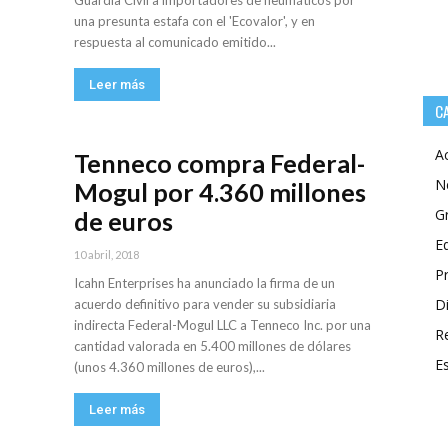
Guardia Civil a importadores de neumáticos por
una presunta estafa con el 'Ecovalor', y en
respuesta al comunicado emitido...
Leer más
C
A
Tenneco compra Federal-
N
Mogul por 4.360 millones
G
de euros
E
10 abril, 2018
P
Icahn Enterprises ha anunciado la firma de un
Di
acuerdo definitivo para vender su subsidiaria
indirecta Federal-Mogul LLC a Tenneco Inc. por una
R
cantidad valorada en 5.400 millones de dólares
E
(unos 4.360 millones de euros),...
Leer más