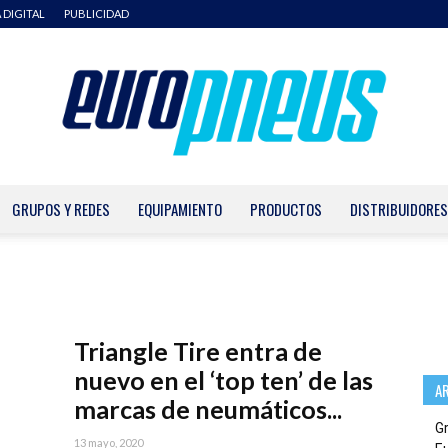
 DIGITAL
PUBLICIDAD
GRUPOS Y REDES
EQUIPAMIENTO
PRODUCTOS
DISTRIBUIDORES
Europneus
Triangle Tire entra de
nuevo en el ‘top ten’ de las
A
marcas de neumáticos...
G
13 mayo, 2020