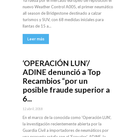
Ya rueda por el mercado europeo de reposición el
nuevo Weather Control A005, el primer neumático
all season de Bridgestone destinado a calzar
turismos y SUV, con 68 medidas iniciales para
llantas de 15 a...
Leer más
‘OPERACIÓN LUN’/
ADINE denunció a Top
Recambios “por un
posible fraude superior a
6...
12 abril, 2018
En el marco de la conocida como 'Operación LUN',
la investigación recientemente abierta por la
Guardia Civil a importadores de neumáticos por
una presunta estafa con el 'Ecovalor', ADINE, la