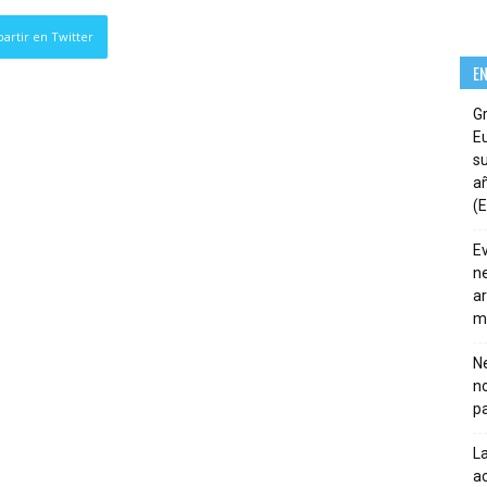
artir en Twitter
E
G
E
su
añ
(E
E
ne
ar
m
Ne
n
pa
La
ac