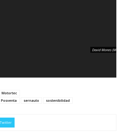
David Moneo (Motortec).
Motortec
a Posventa
sernauto
sostenibilidad
Twitter