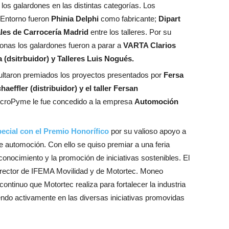
 los galardones en las distintas categorías. Los
 Entorno fueron
Phinia Delphi
como fabricante;
Dipart
les de Carrocería Madrid
entre los talleres. Por su
sonas los galardones fueron a parar a
VARTA Clarios
 (dsitrbuidor) y Talleres Luis Nogués.
sultaron premiados los proyectos presentados por
Fersa
aeffler (distribuidor) y el taller Fersan
icroPyme le fue concedido a la empresa
Automoción
ecial con el Premio Honorífico
por su valioso apoyo a
de automoción. Con ello se quiso premiar a una feria
conocimiento y la promoción de iniciativas sostenibles. El
irector de IFEMA Movilidad y de Motortec. Moneo
continuo que Motortec realiza para fortalecer la industria
endo activamente en las diversas iniciativas promovidas