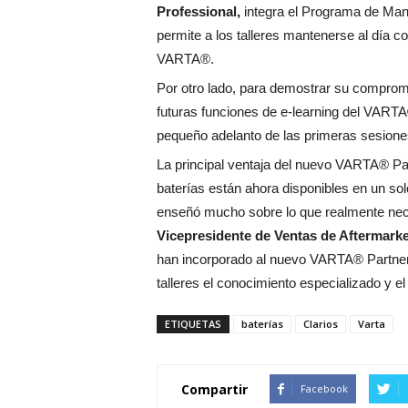
Professional,
integra el Programa de Mant
permite a los talleres mantenerse al día 
VARTA®.
Por otro lado, para demostrar su compromis
futuras funciones de e-learning del VARTA
pequeño adelanto de las primeras sesiones
La principal ventaja del nuevo VARTA® Part
baterías están ahora disponibles en un solo
enseñó mucho sobre lo que realmente neces
Vicepresidente de Ventas de Aftermarke
han incorporado al nuevo VARTA® Partner 
talleres el conocimiento especializado y e
ETIQUETAS
baterías
Clarios
Varta
Compartir
Facebook