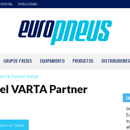
 DIGITAL
PUBLICIDAD
GRUPOS Y REDES
EQUIPAMIENTO
PRODUCTOS
DISTRIBUIDORES
Europneus
VARTA Partner Portal
 el VARTA Partner
E
G
E
su
artir en Twitter
añ