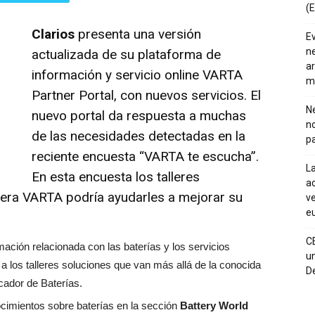
(E
Clarios
presenta una versión
E
ne
actualizada de su plataforma de
ar
información y servicio online VARTA
m
Partner Portal, con nuevos servicios. El
Ne
nuevo portal da respuesta a muchas
n
de las necesidades detectadas en la
pa
reciente encuesta “VARTA te escucha”.
La
En esta encuesta los talleres
ac
era VARTA podría ayudarles a mejorar su
ve
eu
C
mación relacionada con las baterías y los servicios
un
a los talleres soluciones que van más allá de la conocida
De
cador de Baterías.
ocimientos sobre baterías en la sección
Battery World