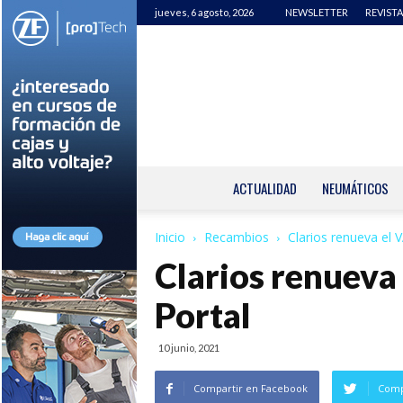
jueves, 6 agosto, 2026
NEWSLETTER
REVISTA
ACTUALIDAD
NEUMÁTICOS
Inicio
Recambios
Clarios renueva el 
Clarios renueva
Portal
10 junio, 2021
Compartir en Facebook
Comp