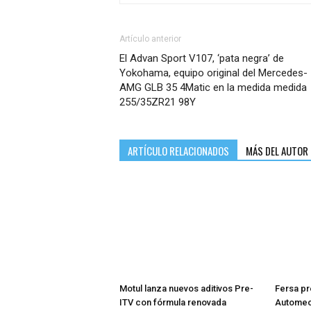
Artículo anterior
El Advan Sport V107, ‘pata negra’ de
Yokohama, equipo original del Mercedes-
AMG GLB 35 4Matic en la medida medida
255/35ZR21 98Y
ARTÍCULO RELACIONADOS
MÁS DEL AUTOR
Motul lanza nuevos aditivos Pre-
Fersa pr
ITV con fórmula renovada
Automech