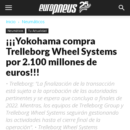
Inicio
Neumáticos
Neumáticos
Tu Actualidad
¡¡¡Yokohama compra
Trelleborg Wheel Systems
por 2.100 millones de
euros!!!
• Trelleborg: "La finalización de la transacción
está sujeta a la aprobación de las autoridades
pertinentes y se espera que concluya a finales de
2022. Mientras, los equipos de Trelleborg Group y
Trelleborg Wheel Systems seguirán gestionando
las actividades hasta el cierre final de la
operación". • Trelleborg Wheel Systems