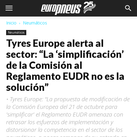
Inicio
Neumáticos
Neumáticos
Tyres Europe alerta al
sector: “La ‘simplificación’
de la Comisión al
Reglamento EUDR no es la
solución”
• Tyres Europe: "La propuesta de modificación de
la Comisión Europea del 21 de octubre para
'simplificar' el Reglamento EUDR amenaza con
retrasar los esfuerzos de implementación y
distorsionar la competencia en el sector de los