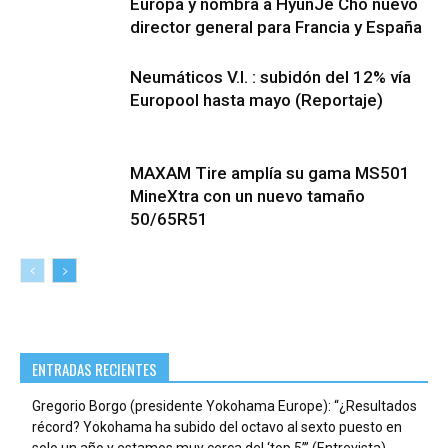
Europa y nombra a HyunJe Cho nuevo
director general para Francia y España
Neumáticos V.I. : subidón del 12% vía
Europool hasta mayo (Reportaje)
MAXAM Tire amplía su gama MS501
MineXtra con un nuevo tamaño
50/65R51
ENTRADAS RECIENTES
Gregorio Borgo (presidente Yokohama Europe): “¿Resultados
récord? Yokohama ha subido del octavo al sexto puesto en
solo un año y estamos muy cerca del ‘top 5’” (Entrevista)