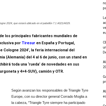
n
pa
La
ac
ologne 2024, que estará ublicado en el pabellón 7.1 A021/A029.
ve
eu
 de los principales fabricantes mundiales de
C
xclusiva por
Tiresur
en España y Portugal,
un
e Cologne 2024’, la feria internacional del
De
a (Alemania) del 4 al 6 de junio, con un stand en
A
xhibirá toda una ‘rueda’ de novedades en sus
20
urgoneta y 4×4-SUV), camión y OTR.
Ga
p
Según avanzan los responsables de Triangle Tyre
Al
eq
Europe, con su director general Corrado Moglia a
la cabeza, “Triangle Tyre siempre ha participado