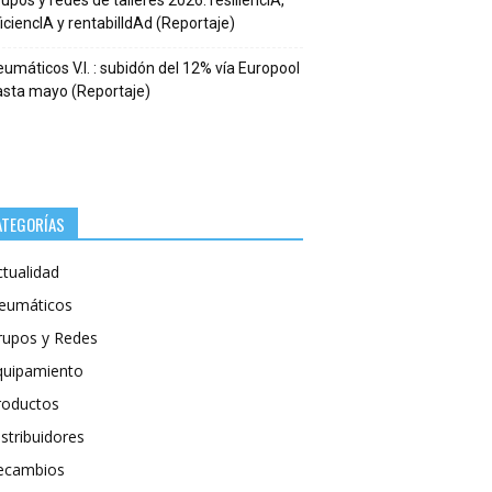
upos y redes de talleres 2026: resiliencIA,
iciencIA y rentabilIdAd (Reportaje)
umáticos V.I. : subidón del 12% vía Europool
asta mayo (Reportaje)
ATEGORÍAS
ctualidad
eumáticos
rupos y Redes
quipamiento
roductos
stribuidores
ecambios