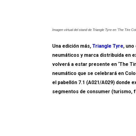
Imagen virtual del stand de Triangle Tyre en 'The Tire C
Una edición más,
Triangle Tyre
, uno
neumáticos y marca distribuida en e
volverá a estar presente en ‘The Tir
neumático que se celebrará en Coloni
el pabellón 7.1 (A021/A029) donde e
segmentos de consumer (turismo, f