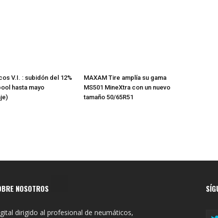
os V.I. : subidón del 12%
MAXAM Tire amplía su gama
pool hasta mayo
MS501 MineXtra con un nuevo
je)
tamaño 50/65R51
OBRE NOSOTROS
SÍG
gital dirigido al profesional de neumáticos,