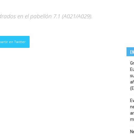
ados en el pabellón 7.1 (A021/A029).
artir en Twitter
E
G
E
su
añ
(E
E
ne
ar
m
Ne