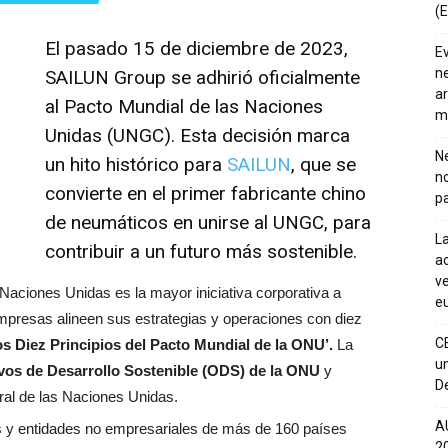
(E
El pasado 15 de diciembre de 2023,
E
ne
SAILUN Group se adhirió oficialmente
ar
al Pacto Mundial de las Naciones
m
Unidas (UNGC). Esta decisión marca
Ne
un hito histórico para
SAILUN
, que se
n
convierte en el primer fabricante chino
pa
de neumáticos en unirse al UNGC, para
La
contribuir a un futuro más sostenible.
ac
ve
Naciones Unidas es la mayor iniciativa corporativa a
eu
s empresas alineen sus estrategias y operaciones con diez
C
os Diez Principios del Pacto Mundial de la ONU’.
La
un
ivos de Desarrollo Sostenible (ODS) de la ONU
y
De
al de las Naciones Unidas.
A
s y entidades no empresariales de más de 160 países
20