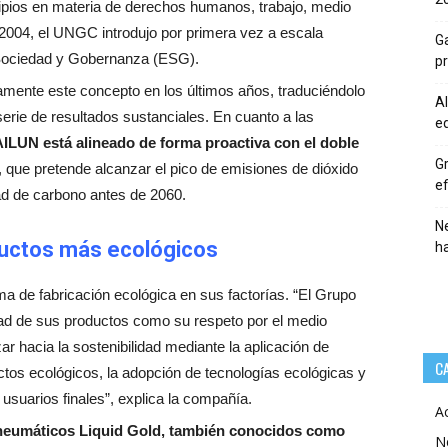
ncipios en materia de derechos humanos, trabajo, medio
 2004, el UNGC introdujo por primera vez a escala
Ga
 Sociedad y Gobernanza (ESG).
p
ente este concepto en los últimos años, traduciéndolo
Al
serie de resultados sustanciales. En cuanto a las
eq
LUN está alineado de forma proactiva con el doble
Gr
, que pretende alcanzar el pico de emisiones de dióxido
ef
dad de carbono antes de 2060.
Ne
ductos más ecológicos
h
 de fabricación ecológica en sus factorías. “El Grupo
dad de sus productos como su respeto por el medio
 hacia la sostenibilidad mediante la aplicación de
C
ctos ecológicos, la adopción de tecnologías ecológicas y
 usuarios finales”, explica la compañía.
A
neumáticos Liquid Gold, también conocidos como
N