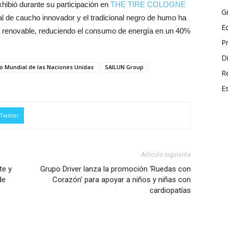
hibió durante su participación en
THE TIRE COLOGNE
G
al de caucho innovador y el tradicional negro de humo ha
E
ice renovable, reduciendo el consumo de energía en un 40%
P
Di
o Mundial de las Naciones Unidas
SAILUN Group
R
E
Twitter
Artículo siguiente
te y
Grupo Driver lanza la promoción ‘Ruedas con
de
Corazón’ para apoyar a niños y niñas con
cardiopatías