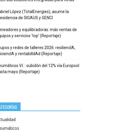
briel López (TotalEnergies), asume la
residencia de SIGAUS y GENCI
ineadores y equilibradoras: más ventas de
uipos y servicios ‘top’ (Reportaje)
upos y redes de talleres 2026: resiliencIA,
iciencIA y rentabilIdAd (Reportaje)
umáticos V.I. : subidón del 12% vía Europool
asta mayo (Reportaje)
ATEGORÍAS
ctualidad
eumáticos