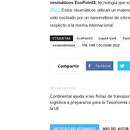
neumáticos EcoPoint3,
tecnología que ex
2022
. Estos neumáticos utilizan un materi
sido sustiuido por un nanorrelleno de síl
respecto a la norma internacional.
ETIQUETAS
EcoPoint3
Liquid Gold
Pact
sostenibilidad
THE TIRE COLOGNE 2022
Compartir
Facebook
Artículo anterior
Continental ayuda a las flotas de transpor
logística a prepararse para la Taxonomía 
la UE
ARTÍCULO RELACIONADOS
MÁS DEL AUTOR