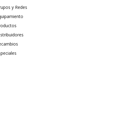
rupos y Redes
quipamiento
roductos
stribuidores
ecambios
speciales