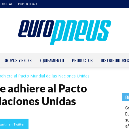
 DIGITAL
PUBLICIDAD
GRUPOS Y REDES
EQUIPAMIENTO
PRODUCTOS
DISTRIBUIDORES
Europneus
dhiere al Pacto Mundial de las Naciones Unidas
 adhiere al Pacto
E
Naciones Unidas
G
E
su
artir en Twitter
añ