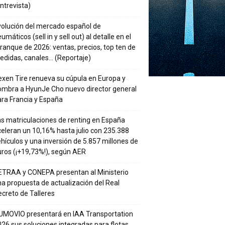
ntrevista)
volución del mercado español de
umáticos (sell in y sell out) al detalle en el
ranque de 2026: ventas, precios, top ten de
edidas, canales… (Reportaje)
xen Tire renueva su cúpula en Europa y
ombra a HyunJe Cho nuevo director general
ra Francia y España
s matriculaciones de renting en España
eleran un 10,16% hasta julio con 235.388
hículos y una inversión de 5.857 millones de
ros (¡+19,73%!), según AER
ETRAA y CONEPA presentan al Ministerio
a propuesta de actualización del Real
creto de Talleres
UMOVIO presentará en IAA Transportation
26 sus soluciones integradas para flotas