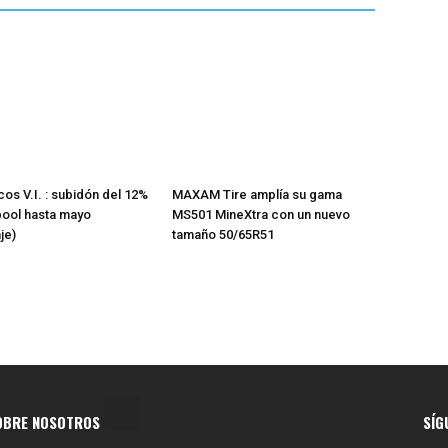
os V.I. : subidón del 12%
MAXAM Tire amplía su gama
pool hasta mayo
MS501 MineXtra con un nuevo
je)
tamaño 50/65R51
OBRE NOSOTROS
SÍG