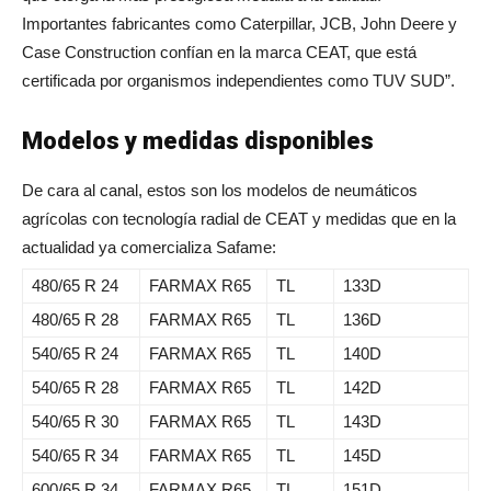
Importantes fabricantes como Caterpillar, JCB, John Deere y
Case Construction confían en la marca CEAT, que está
certificada por organismos independientes como TUV SUD”.
Modelos y medidas disponibles
De cara al canal, estos son los modelos de neumáticos
agrícolas con tecnología radial de CEAT y medidas que en la
actualidad ya comercializa Safame:
480/65 R 24
FARMAX R65
TL
133D
480/65 R 28
FARMAX R65
TL
136D
540/65 R 24
FARMAX R65
TL
140D
540/65 R 28
FARMAX R65
TL
142D
540/65 R 30
FARMAX R65
TL
143D
540/65 R 34
FARMAX R65
TL
145D
600/65 R 34
FARMAX R65
TL
151D