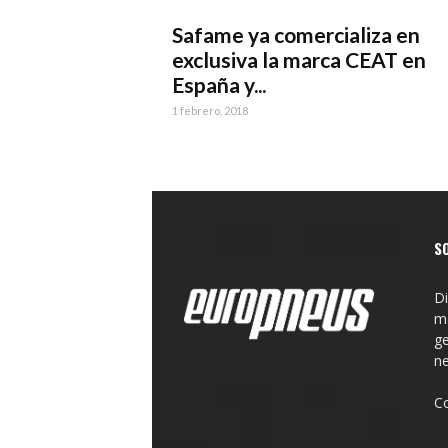
Safame ya comercializa en
exclusiva la marca CEAT en
España y...
1 febrero, 2018
S
Di
ma
ge
n
C