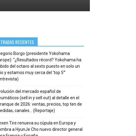
NTRADAS RECIENTES
regorio Borgo (presidente Yokohama
urope): “¿Resultados récord? Yokohama ha
bido del octavo al sexto puesto en solo un
o y estamos muy cerca del ‘top 5’”
ntrevista)
volución del mercado español de
umáticos (sell in y sell out) al detalle en el
ranque de 2026: ventas, precios, top ten de
edidas, canales… (Reportaje)
xen Tire renueva su cúpula en Europa y
ombra a HyunJe Cho nuevo director general
ra Francia y España