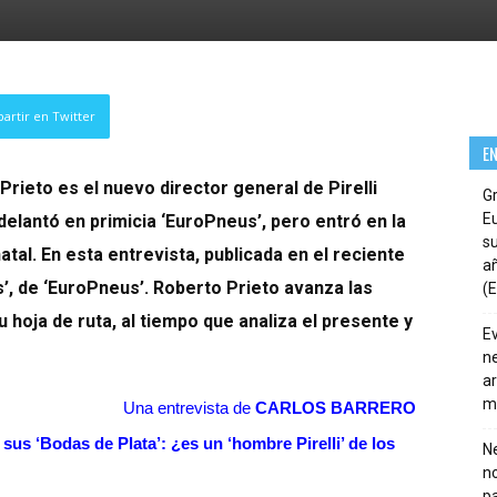
artir en Twitter
E
Prieto es el nuevo director general de Pirelli
G
E
delantó en primicia ‘EuroPneus’, pero entró en la
su
tal. En esta entrevista, publicada en el reciente
añ
’, de ‘EuroPneus’. Roberto Prieto avanza las
(E
hoja de ruta, al tiempo que analiza el presente y
E
ne
ar
m
Una entrevista de
CARLOS BARRERO
us ‘Bodas de Plata’: ¿es un ‘hombre Pirelli’ de los
Ne
n
pa