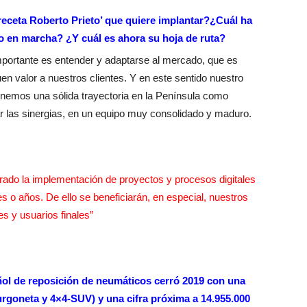
receta Roberto Prieto’ que quiere implantar?¿Cuál ha
o en marcha? ¿Y cuál es ahora su hoja de ruta?
mportante es entender y adaptarse al mercado, que es
 valor a nuestros clientes. Y en este sentido nuestro
enemos una sólida trayectoria en la Península como
r las sinergias, en un equipo muy consolidado y maduro.
rado la implementación de proyectos y procesos digitales
 o años. De ello se beneficiarán, en especial, nuestros
es y usuarios finales”
ol de reposición de neumáticos cerró 2019 con una
urgoneta y 4×4-SUV) y una cifra próxima a 14.955.000