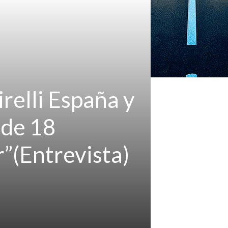
relli España y
 de 18
r”(Entrevista)