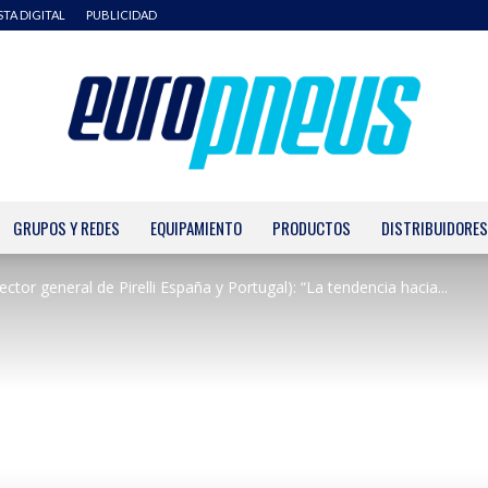
STA DIGITAL
PUBLICIDAD
GRUPOS Y REDES
EQUIPAMIENTO
PRODUCTOS
DISTRIBUIDORES
Europneus
ector general de Pirelli España y Portugal): “La tendencia hacia...