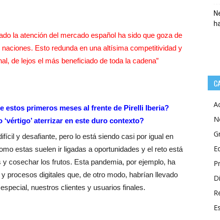
Ne
h
do la atención del mercado español ha sido que goza de
s naciones. Esto redunda en una altísima competitividad y
inal, de lejos el más beneficiado de toda la cadena”
C
A
 estos primeros meses al frente de Pirelli Iberia?
N
 ‘vértigo’ aterrizar en este duro contexto?
G
cil y desafiante, pero lo está siendo casi por igual en
E
mo estas suelen ir ligadas a oportunidades y el reto está
s y cosechar los frutos. Esta pandemia, por ejemplo, ha
P
y procesos digitales que, de otro modo, habrían llevado
Di
especial, nuestros clientes y usuarios finales.
R
E