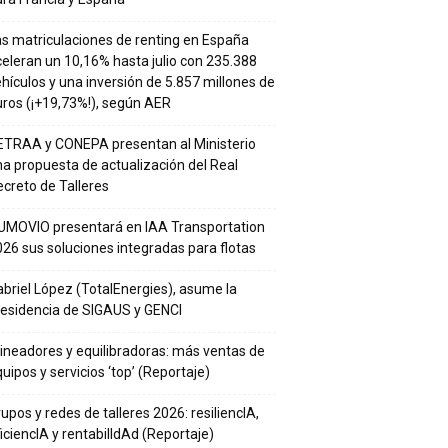
s matriculaciones de renting en España
eleran un 10,16% hasta julio con 235.388
hículos y una inversión de 5.857 millones de
ros (¡+19,73%!), según AER
ETRAA y CONEPA presentan al Ministerio
a propuesta de actualización del Real
creto de Talleres
UMOVIO presentará en IAA Transportation
26 sus soluciones integradas para flotas
briel López (TotalEnergies), asume la
residencia de SIGAUS y GENCI
ineadores y equilibradoras: más ventas de
uipos y servicios ‘top’ (Reportaje)
upos y redes de talleres 2026: resiliencIA,
iciencIA y rentabilIdAd (Reportaje)