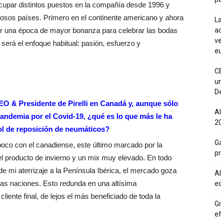
ocupar distintos puestos en la compañía desde 1996 y
sos países. Primero en el continente americano y ahora
La
gir una época de mayor bonanza para celebrar las bodas
ac
ve
á será el enfoque habitual: pasión, esfuerzo y
eu
C
un
De
CEO & Presidente de Pirelli en Canadá y, aunque sólo
A
andemia por el Covid-19, ¿qué es lo que más le ha
20
ol de reposición de neumáticos?
Ga
o con el canadiense, este último marcado por la
p
 el producto de invierno y un mix muy elevado. En todo
 mi aterrizaje a la Península Ibérica, el mercado goza
Al
tras naciones. Esto redunda en una altísima
eq
cliente final, de lejos el más beneficiado de toda la
Gr
ef