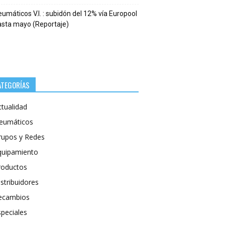
umáticos V.I. : subidón del 12% vía Europool
asta mayo (Reportaje)
ATEGORÍAS
ctualidad
eumáticos
rupos y Redes
quipamiento
roductos
stribuidores
ecambios
speciales