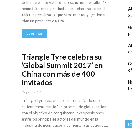
defiende el alto valor de prescripción del taller: "El
neumático es un producto semi-elaborado: sin el
A
taller especializado, que sabe montar y gestionar
20
bien un producto de alta...
Ga
Leer más
p
Al
eq
Triangle Tyre celebra su
‘Global Summit 2017’ en
Gr
ef
China con más de 400
invitados
Ne
h
27 julio, 2017
Triangle Tyre recuerda en su comunicado que
recientemente inició "un proceso de globalización
con el objetivo de conquistar nuevas posiciones
entre los principales actores del mundo en la
C
industria de neumáticos y aumentar sus acciones...