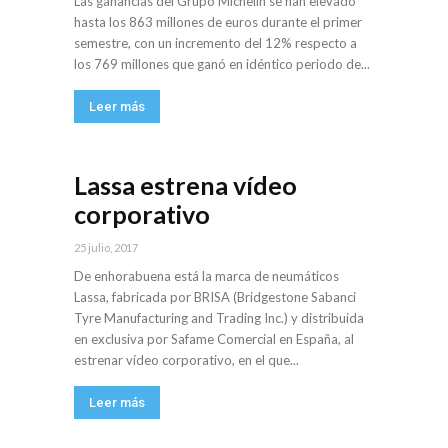
Las ganancias del Grupo Michelin se han elevado
hasta los 863 millones de euros durante el primer
semestre, con un incremento del 12% respecto a
los 769 millones que ganó en idéntico periodo de...
Leer más
Lassa estrena vídeo
corporativo
25 julio, 2017
De enhorabuena está la marca de neumáticos
Lassa, fabricada por BRISA (Bridgestone Sabanci
Tyre Manufacturing and Trading Inc.) y distribuida
en exclusiva por Safame Comercial en España, al
estrenar vídeo corporativo, en el que...
Leer más