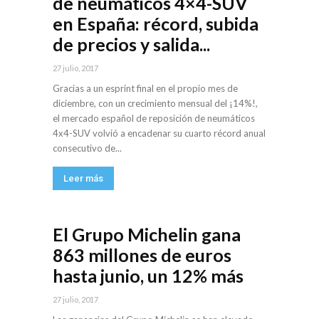
de neumáticos 4×4-SUV
en España: récord, subida
de precios y salida...
27 julio, 2017
Gracias a un esprint final en el propio mes de
diciembre, con un crecimiento mensual del ¡14%!,
el mercado español de reposición de neumáticos
4x4-SUV volvió a encadenar su cuarto récord anual
consecutivo de...
Leer más
El Grupo Michelin gana
863 millones de euros
hasta junio, un 12% más
27 julio, 2017