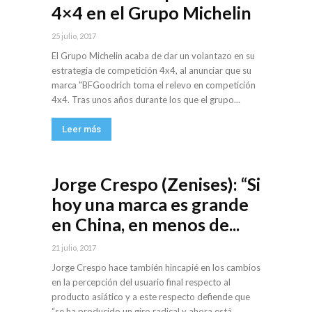
4×4 en el Grupo Michelin
25 julio, 2017
El Grupo Michelin acaba de dar un volantazo en su
estrategia de competición 4x4, al anunciar que su
marca "BFGoodrich toma el relevo en competición
4x4. Tras unos años durante los que el grupo...
Leer más
Jorge Crespo (Zenises): “Si
hoy una marca es grande
en China, en menos de...
21 julio, 2017
Jorge Crespo hace también hincapié en los cambios
en la percepción del usuario final respecto al
producto asiático y a este respecto defiende que
“se ha producido un giro radical y ahora está