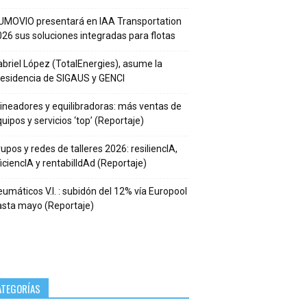
UMOVIO presentará en IAA Transportation
26 sus soluciones integradas para flotas
briel López (TotalEnergies), asume la
residencia de SIGAUS y GENCI
ineadores y equilibradoras: más ventas de
uipos y servicios ‘top’ (Reportaje)
upos y redes de talleres 2026: resiliencIA,
iciencIA y rentabilIdAd (Reportaje)
umáticos V.I. : subidón del 12% vía Europool
asta mayo (Reportaje)
ATEGORÍAS