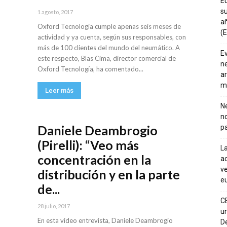
E
su
1 agosto, 2017
añ
Oxford Tecnología cumple apenas seis meses de
(E
actividad y ya cuenta, según sus responsables, con
más de 100 clientes del mundo del neumático. A
E
este respecto, Blas Cima, director comercial de
ne
Oxford Tecnología, ha comentado...
ar
m
Leer más
Ne
n
Daniele Deambrogio
pa
(Pirelli): “Veo más
La
concentración en la
ac
ve
distribución y en la parte
eu
de...
C
28 julio, 2017
un
En esta video entrevista, Daniele Deambrogio
De