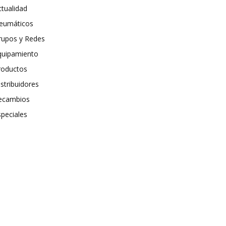
ctualidad
eumáticos
rupos y Redes
quipamiento
roductos
stribuidores
ecambios
speciales