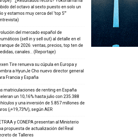
urope): “¿Resultados récord? Yokohama ha
bido del octavo al sexto puesto en solo un
o y estamos muy cerca del ‘top 5’”
ntrevista)
volución del mercado español de
umáticos (sell in y sell out) al detalle en el
ranque de 2026: ventas, precios, top ten de
edidas, canales… (Reportaje)
xen Tire renueva su cúpula en Europa y
ombra a HyunJe Cho nuevo director general
ra Francia y España
s matriculaciones de renting en España
eleran un 10,16% hasta julio con 235.388
hículos y una inversión de 5.857 millones de
ros (¡+19,73%!), según AER
ETRAA y CONEPA presentan al Ministerio
a propuesta de actualización del Real
creto de Talleres