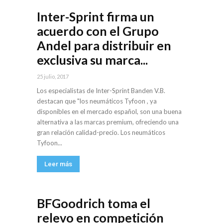
Inter-Sprint firma un
acuerdo con el Grupo
Andel para distribuir en
exclusiva su marca...
25 julio, 2017
Los especialistas de Inter-Sprint Banden V.B.
destacan que "los neumáticos Tyfoon , ya
disponibles en el mercado español, son una buena
alternativa a las marcas premium, ofreciendo una
gran relación calidad-precio. Los neumáticos
Tyfoon...
Leer más
BFGoodrich toma el
relevo en competición