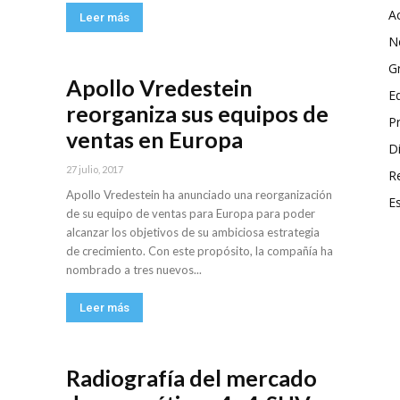
A
Leer más
N
G
Apollo Vredestein
E
reorganiza sus equipos de
P
ventas en Europa
Di
27 julio, 2017
R
Apollo Vredestein ha anunciado una reorganización
E
de su equipo de ventas para Europa para poder
alcanzar los objetivos de su ambiciosa estrategia
de crecimiento. Con este propósito, la compañía ha
nombrado a tres nuevos...
Leer más
Radiografía del mercado