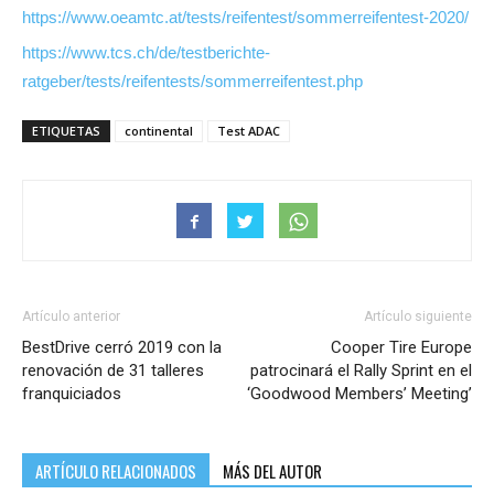
https://www.oeamtc.at/tests/reifentest/sommerreifentest-2020/
https://www.tcs.ch/de/testberichte-
ratgeber/tests/reifentests/sommerreifentest.php
ETIQUETAS
continental
Test ADAC
Artículo anterior
Artículo siguiente
BestDrive cerró 2019 con la
Cooper Tire Europe
renovación de 31 talleres
patrocinará el Rally Sprint en el
franquiciados
‘Goodwood Members’ Meeting’
ARTÍCULO RELACIONADOS
MÁS DEL AUTOR