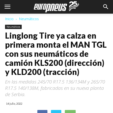
Inicio
Neumáticos
Neumáticos
Linglong Tire ya calza en
primera monta el MAN TGL
con sus neumáticos de
camión KLS200 (dirección)
y KLD200 (tracción)
En las medidas 245/70 R17.5 136/134M y 265/70
R17.5 140/138M, fabricadas en su nueva planta
de Serbia.
14 julio, 2022