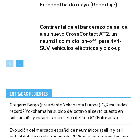
Europool hasta mayo (Reportaje)
Continental da el banderazo de salida
a su nuevo CrossContact AT2, un
neumático mixto ‘on-off’ para 4×4-
SUV, vehículos eléctricos y pick-up
ENTRADAS RECIENTES
Gregorio Borgo (presidente Yokohama Europe): “¿Resultados
récord? Yokohama ha subido del octavo al sexto puesto en
solo un año y estamos muy cerca del ‘top 5’” (Entrevista)
Evolución del mercado español de neumáticos (sell in y sell
out) al detalle en el arranque de 2026: ventas, precios, top ten