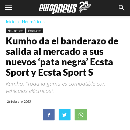
Inicio
Neumáticos
Neumáticos
Productos
Kumho da el banderazo de
salida al mercado a sus
nuevos ‘pata negra’ Ecsta
Sport y Ecsta Sport S
Kumho: "Toda la gama es compatible con
vehículos eléctricos".
26 febrero, 2025