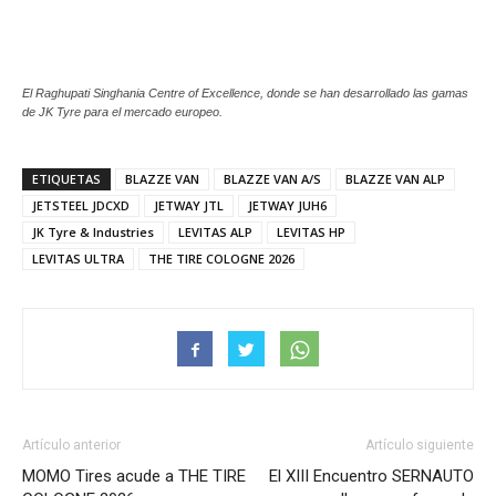
El Raghupati Singhania Centre of Excellence, donde se han desarrollado las gamas
de JK Tyre para el mercado europeo.
ETIQUETAS
BLAZZE VAN
BLAZZE VAN A/S
BLAZZE VAN ALP
JETSTEEL JDCXD
JETWAY JTL
JETWAY JUH6
JK Tyre & Industries
LEVITAS ALP
LEVITAS HP
LEVITAS ULTRA
THE TIRE COLOGNE 2026
Artículo anterior
Artículo siguiente
MOMO Tires acude a THE TIRE
El XIII Encuentro SERNAUTO