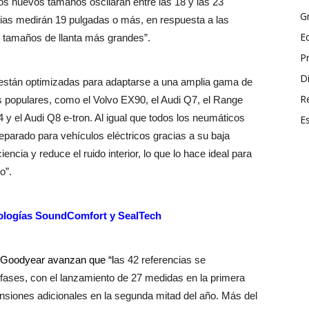
os nuevos tamaños oscilarán entre las 18 y las 23
G
cias medirán 19 pulgadas o más, en respuesta a las
E
 tamaños de llanta más grandes”.
P
Di
están optimizadas para adaptarse a una amplia gama de
R
s populares, como el Volvo EX90, el Audi Q7, el Range
4 y el Audi Q8 e-tron. Al igual que todos los neumáticos
E
parado para vehículos eléctricos gracias a su baja
iencia y reduce el ruido interior, lo que lo hace ideal para
o”.
ologías SoundComfort y SealTech
e Goodyear avanzan que “l
as 42 referencias se
r fases, con el lanzamiento de 27 medidas en la primera
nsiones adicionales en la segunda mitad del año. Más del