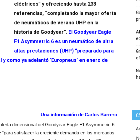
eléctricos” y ofreciendo hasta 233
Ga
referencias, “completando la mayor oferta
p
de neumáticos de verano UHP en la
historia de Goodyear”.
El Goodyear Eagle
Al
eq
F1 Asymmetric 6 es un neumático de ultra
altas prestaciones (UHP) “preparado para
Gr
ef
 tal y como ya adelantó ‘Europneus’ en enero de
Ne
h
C
Una información de Carlos Barrero
a oferta dimensional del Goodyear
Eagle F1 Asymmetric 6,
A
e “para satisfacer la creciente demanda en los mercados
N