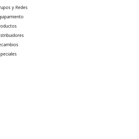
rupos y Redes
quipamiento
roductos
stribuidores
ecambios
speciales