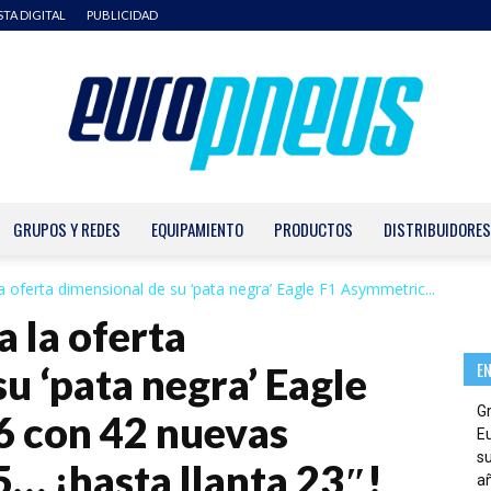
STA DIGITAL
PUBLICIDAD
GRUPOS Y REDES
EQUIPAMIENTO
PRODUCTOS
DISTRIBUIDORES
Europneus
 oferta dimensional de su ‘pata negra’ Eagle F1 Asymmetric...
 la oferta
E
u ‘pata negra’ Eagle
G
6 con 42 nuevas
E
su
… ¡hasta llanta 23″!
añ