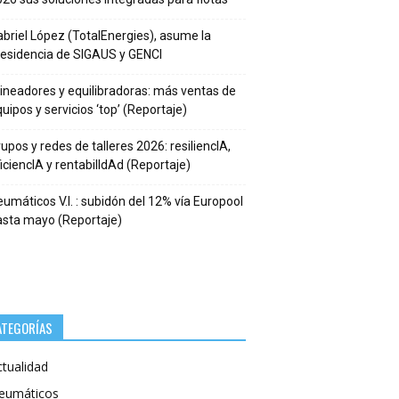
briel López (TotalEnergies), asume la
residencia de SIGAUS y GENCI
ineadores y equilibradoras: más ventas de
uipos y servicios ‘top’ (Reportaje)
upos y redes de talleres 2026: resiliencIA,
iciencIA y rentabilIdAd (Reportaje)
umáticos V.I. : subidón del 12% vía Europool
asta mayo (Reportaje)
ATEGORÍAS
ctualidad
eumáticos