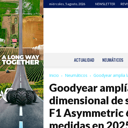
miércoles, 5 agosto, 2026
NEWSLETTER
REVI
ACTUALIDAD
NEUMÁTICOS
Inicio
Neumáticos
Goodyear amplía la
Goodyear amplía
dimensional de s
F1 Asymmetric 
medidas en 2025