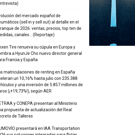
ntrevista)
volución del mercado español de
umáticos (sell in y sell out) al detalle en el
ranque de 2026: ventas, precios, top ten de
edidas, canales… (Reportaje)
xen Tire renueva su cúpula en Europa y
ombra a HyunJe Cho nuevo director general
ra Francia y España
s matriculaciones de renting en España
eleran un 10,16% hasta julio con 235.388
hículos y una inversión de 5.857 millones de
ros (¡+19,73%!), según AER
ETRAA y CONEPA presentan al Ministerio
a propuesta de actualización del Real
creto de Talleres
UMOVIO presentará en IAA Transportation
26 sus soluciones integradas para flotas