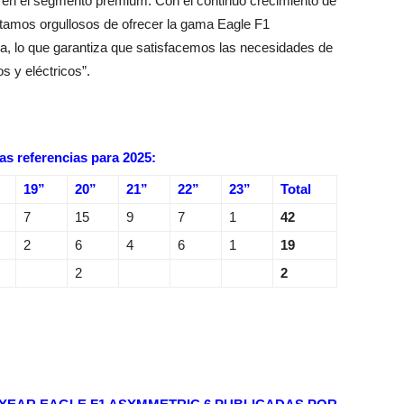
 en el segmento premium. Con el continuo crecimiento de
amos orgullosos de ofrecer la gama Eagle F1
, lo que garantiza que satisfacemos las necesidades de
 y eléctricos”.
s referencias para
2025:
19”
20”
21”
22”
23”
Total
7
15
9
7
1
42
2
6
4
6
1
19
2
2