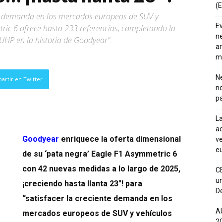
(E
nte demanda en los mercados europeos de SUV y
E
etric 6 ofrece hasta 233 referencias, completando la
ne
UHP en la historia de Goodyear".
ar
m
Ne
artir en Twitter
n
pa
La
ac
Goodyear
enriquece la oferta dimensional
ve
eu
de su ‘pata negra’ Eagle F1 Asymmetric 6
con 42 nuevas medidas a lo largo de 2025,
C
un
¡creciendo hasta llanta 23″! para
De
“satisfacer la creciente demanda en los
A
mercados europeos de SUV y vehículos
20