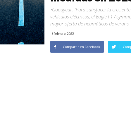
•Goodyear: "Para satisfacer la crecie
vehículos eléctricos, el Eagle F1 Asymm
mayor oferta de neumáticos de verano 
6 febrero, 2025
Compartir en Facebook
Comp