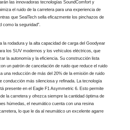
rarán las innovadoras tecnologías SoundComfort y
iza el ruido de la carretera para una experiencia de
entras que SealTech sella eficazmente los pinchazos de
d como la seguridad”.
 a la rodadura y la alta capacidad de carga del Goodyear
ra los SUV modernos y los vehículos eléctricos, que
 la autonomía y la eficiencia. Su construcción lista
con un patrón de cancelación de ruido que reduce el ruido
e a una reducción de más del 20% de la emisión de ruido
de conducción más silenciosa y refinada. La tecnología
stá presente en el Eagle F1 Asymmetric 6. Esto permite
 de la carretera y ofrezca siempre la cantidad óptima de
iones húmedas, el neumático cuenta con una resina
arretera, lo que le da al neumático un excelente agarre