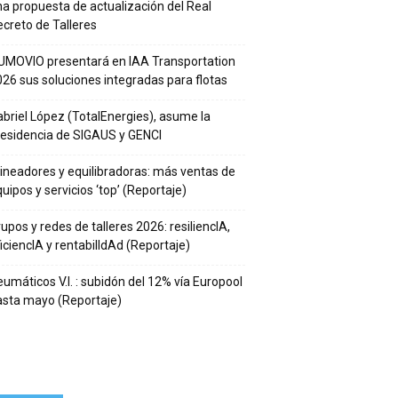
a propuesta de actualización del Real
creto de Talleres
UMOVIO presentará en IAA Transportation
26 sus soluciones integradas para flotas
briel López (TotalEnergies), asume la
residencia de SIGAUS y GENCI
ineadores y equilibradoras: más ventas de
uipos y servicios ‘top’ (Reportaje)
upos y redes de talleres 2026: resiliencIA,
iciencIA y rentabilIdAd (Reportaje)
umáticos V.I. : subidón del 12% vía Europool
asta mayo (Reportaje)