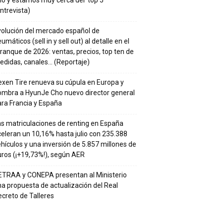
o y estamos muy cerca del ‘top 5’”
ntrevista)
volución del mercado español de
umáticos (sell in y sell out) al detalle en el
ranque de 2026: ventas, precios, top ten de
edidas, canales… (Reportaje)
xen Tire renueva su cúpula en Europa y
ombra a HyunJe Cho nuevo director general
ra Francia y España
s matriculaciones de renting en España
eleran un 10,16% hasta julio con 235.388
hículos y una inversión de 5.857 millones de
ros (¡+19,73%!), según AER
ETRAA y CONEPA presentan al Ministerio
a propuesta de actualización del Real
creto de Talleres