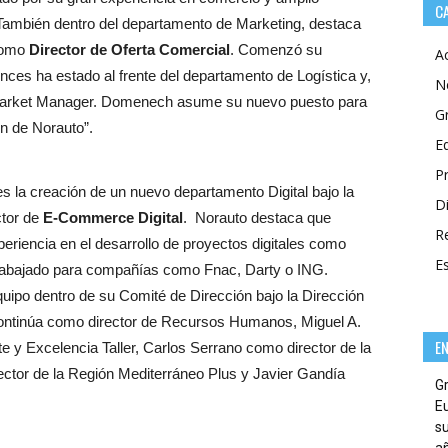
C
También dentro del departamento de Marketing, destaca
omo
Director de Oferta Comercial
. Comenzó su
A
ces ha estado al frente del departamento de Logística y,
N
 Market Manager. Domenech asume su nuevo puesto para
G
ón de Norauto”.
E
P
s la creación de un nuevo departamento Digital bajo la
Di
tor de
E-Commerce Digital
. Norauto destaca que
R
riencia en el desarrollo de proyectos digitales como
E
abajado para compañías como Fnac, Darty o ING.
uipo dentro de su Comité de Dirección bajo la Dirección
 continúa como director de Recursos Humanos, Miguel A.
E
e y Excelencia Taller, Carlos Serrano como director de la
ector de la Región Mediterráneo Plus y Javier Gandía
G
E
su