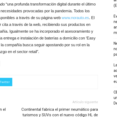
añ
do “una profunda transformación digital durante el último
(E
 necesidades provocadas por la pandemia. Todos los
E
isponibles a través de su página web
www.norauto.es
. El
ne
r cita a través de la web, recibiendo sus productos en
ar
pañía. Igualmente se ha incorporado el asesoramiento y
m
a entrega e instalación de baterías a domicilio con ‘Easy
Ne
, la compañía busca seguir apostando por su rol en la
n
zgo en el sector retail”.
pa
La
ac
ve
eu
Twitter
C
un
Artículo siguiente
De
n el
Continental fabrica el primer neumático para
turismos y SUVs con el nuevo código HL de