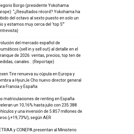
regorio Borgo (presidente Yokohama
urope): “¿Resultados récord? Yokohama ha
bido del octavo al sexto puesto en solo un
o y estamos muy cerca del ‘top 5’”
ntrevista)
volución del mercado español de
umáticos (sell in y sell out) al detalle en el
ranque de 2026: ventas, precios, top ten de
edidas, canales… (Reportaje)
xen Tire renueva su cúpula en Europa y
ombra a HyunJe Cho nuevo director general
ra Francia y España
s matriculaciones de renting en España
eleran un 10,16% hasta julio con 235.388
hículos y una inversión de 5.857 millones de
ros (¡+19,73%!), según AER
ETRAA y CONEPA presentan al Ministerio