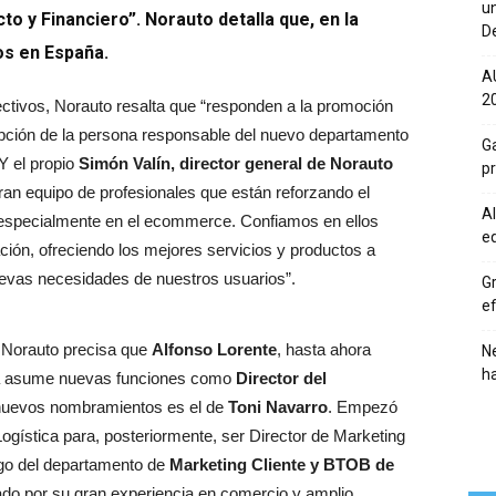
un
o y Financiero”. Norauto detalla que, en la
De
os en España.
A
20
ectivos, Norauto resalta que “responden a la promoción
pción de la persona responsable del nuevo departamento
Ga
 Y el propio
Simón Valín, director general de Norauto
p
an equipo de profesionales que están reforzando el
Al
, especialmente en el ecommerce. Confiamos en ellos
eq
ación, ofreciendo los mejores servicios y productos a
uevas necesidades de nuestros usuarios”.
Gr
ef
Norauto precisa que
Alfonso Lorente
, hasta ahora
Ne
h
ora asume nuevas funciones como
Director del
 nuevos nombramientos es el de
Toni Navarro
. Empezó
gística para, posteriormente, ser Director de Marketing
go del departamento de
Marketing Cliente y BTOB de
ado por su gran experiencia en comercio y amplio