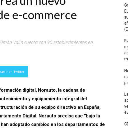
crea un nuevo
G
de e-commerce
E
su
añ
(E
E
Simón Valín cuenta con 90 establecimientos en
ne
ar
m
Ne
artir en Twitter
n
pa
formación digital, Norauto, la cadena de
La
ntenimiento y equipamiento integral del
ac
ve
tructuración de su equipo directivo en España,
eu
rtamento Digital. Norauto precisa que “bajo la
se han adoptado cambios en los departamentos de
C