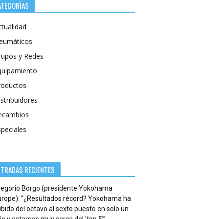
ATEGORÍAS
ctualidad
eumáticos
rupos y Redes
quipamiento
roductos
stribuidores
ecambios
speciales
NTRADAS RECIENTES
regorio Borgo (presidente Yokohama
urope): “¿Resultados récord? Yokohama ha
bido del octavo al sexto puesto en solo un