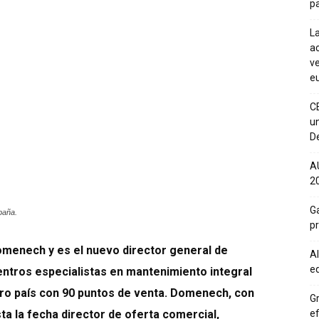
pa
La
ac
ve
eu
C
un
De
A
20
Ga
paña.
p
menech y es el nuevo director general de
Al
eq
ntros especialistas en mantenimiento integral
tro país con 90 puntos de venta. Domenech, con
Gr
ef
ta la fecha director de oferta comercial,