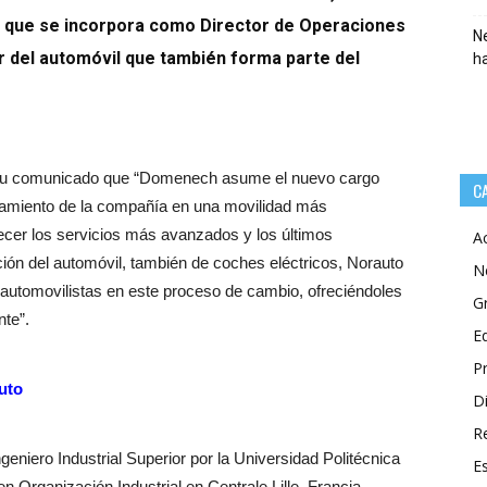
n, que se incorpora como Director de Operaciones
Ne
 del automóvil que también forma parte del
h
 su comunicado que “Domenech asume el nuevo cargo
C
namiento de la compañía en una movilidad más
cer los servicios más avanzados y los últimos
A
ión del automóvil, también de coches eléctricos, Norauto
N
 automovilistas en este proceso de cambio, ofreciéndoles
G
nte”.
E
P
uto
Di
R
iero Industrial Superior por la Universidad Politécnica
E
n Organización Industrial en Centrale Lille, Francia.