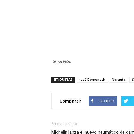
Simón Valín.
ETIQUETAS
José Domenech
Norauto
S
Compartir
Facebook
Artículo anterior
Michelin lanza el nuevo neumático de ca