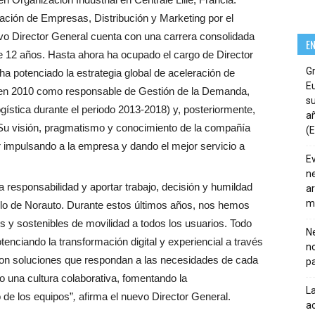
ación de Empresas, Distribución y Marketing por el
vo Director General cuenta con una carrera consolidada
E
e 12 años. Hasta ahora ha ocupado el cargo de Director
G
a potenciado la estrategia global de aceleración de
E
 en 2010 como responsable de Gestión de la Demanda,
su
gística durante el periodo 2013-2018) y, posteriormente,
añ
Su visión, pragmatismo y conocimiento de la compañía
(E
r impulsando a la empresa y dando el mejor servicio a
E
ne
 responsabilidad y aportar trabajo, decisión y humildad
ar
m
llo de Norauto. Durante estos últimos años, nos hemos
s y sostenibles de movilidad a todos los usuarios. Todo
Ne
potenciando la transformación digital y experiencial a través
n
 con soluciones que respondan a las necesidades de cada
pa
o una cultura colaborativa, fomentando la
La
 de los equipos”
,
afirma el nuevo Director General.
ac