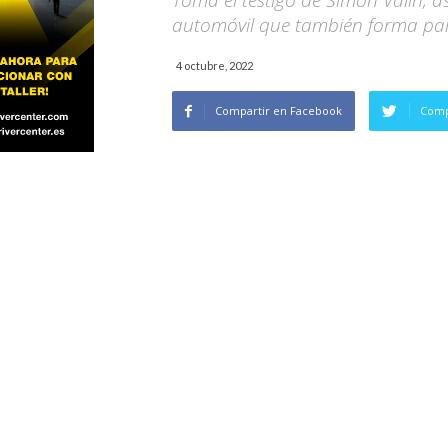
Toma el testigo de Simón Valín, 
automóvil que también forma par
4 octubre, 2022
Compartir en Facebook
Comp