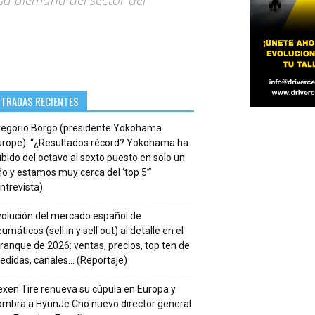
sa alemana del sector del
NTRADAS RECIENTES
regorio Borgo (presidente Yokohama
urope): “¿Resultados récord? Yokohama ha
bido del octavo al sexto puesto en solo un
o y estamos muy cerca del ‘top 5’”
ntrevista)
volución del mercado español de
umáticos (sell in y sell out) al detalle en el
ranque de 2026: ventas, precios, top ten de
edidas, canales… (Reportaje)
xen Tire renueva su cúpula en Europa y
ombra a HyunJe Cho nuevo director general