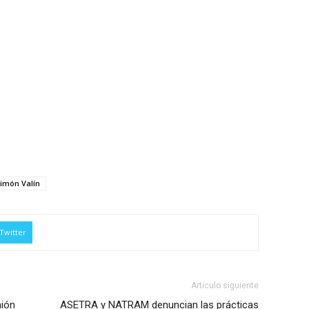
imón Valín
Twitter
Artículo siguiente
mión
ASETRA y NATRAM denuncian las prácticas