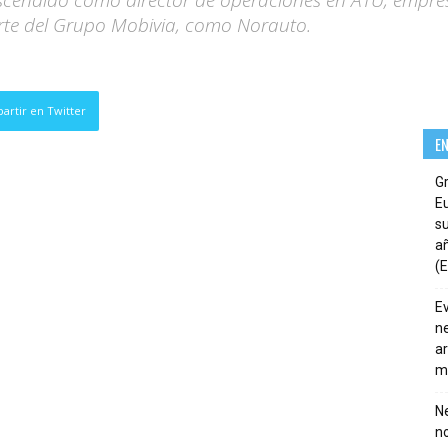
ascendido como director de operaciones en ATU, empre
te del Grupo Mobivia, como Norauto.
artir en Twitter
E
G
E
su
añ
(E
E
ne
ar
m
Ne
n