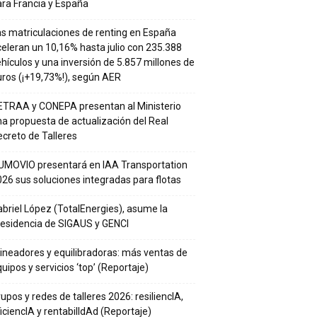
ra Francia y España
s matriculaciones de renting en España
eleran un 10,16% hasta julio con 235.388
hículos y una inversión de 5.857 millones de
ros (¡+19,73%!), según AER
ETRAA y CONEPA presentan al Ministerio
a propuesta de actualización del Real
creto de Talleres
UMOVIO presentará en IAA Transportation
26 sus soluciones integradas para flotas
briel López (TotalEnergies), asume la
residencia de SIGAUS y GENCI
ineadores y equilibradoras: más ventas de
uipos y servicios ‘top’ (Reportaje)
upos y redes de talleres 2026: resiliencIA,
iciencIA y rentabilIdAd (Reportaje)