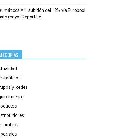
umáticos V.I. : subidón del 12% vía Europool
asta mayo (Reportaje)
ATEGORÍAS
ctualidad
eumáticos
rupos y Redes
quipamiento
roductos
stribuidores
ecambios
speciales