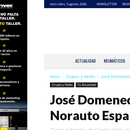
miércoles, 5 agosto, 2026
NEWSLETTER
REVI
ACTUALIDAD
NEUMÁTICOS
Inicio
Grupos y Redes
José Domenech
Grupos y Redes
Tu Actualidad
José Domenech
Norauto Esp