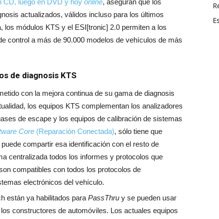
o en CD, luego en DVD y hoy
online
, aseguran que los
R
nosis actualizados, válidos incluso para los últimos
E
los módulos KTS y el ESI[tronic] 2.0 permiten a los
s de control a más de 90.000 modelos de vehículos de más
os de diagnosis KTS
tido con la mejora continua de su gama de diagnosis
ctualidad, los equipos KTS complementan los analizadores
gases de escape y los equipos de calibración de sistemas
tware Core
(Reparación Conectada)
, sólo tiene que
e puede compartir esa identificación con el resto de
ma centralizada todos los informes y protocolos que
on compatibles con todos los protocolos de
emas electrónicos del vehículo.
h están ya habilitados para
PassThru
y se pueden usar
 los constructores de automóviles. Los actuales equipos