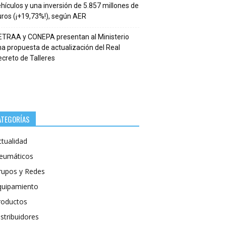
hículos y una inversión de 5.857 millones de
ros (¡+19,73%!), según AER
ETRAA y CONEPA presentan al Ministerio
a propuesta de actualización del Real
creto de Talleres
ATEGORÍAS
ctualidad
eumáticos
rupos y Redes
quipamiento
roductos
stribuidores