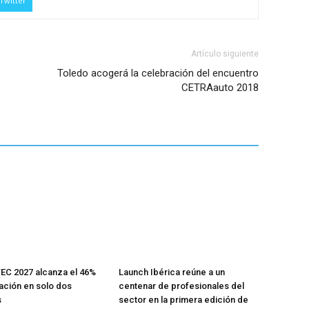
Twitter
Artículo siguiente
Toledo acogerá la celebración del encuentro
CETRAauto 2018
C 2027 alcanza el 46%
Launch Ibérica reúne a un
ción en solo dos
centenar de profesionales del
s
sector en la primera edición de