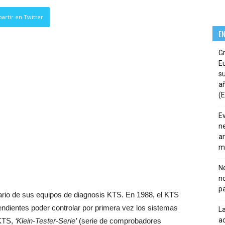
artir en Twitter
E
G
E
su
añ
(E
E
ne
ar
m
Ne
n
pa
rio de sus equipos de diagnosis KTS. En 1988, el KTS
endientes poder controlar por primera vez los sistemas
La
ac
 KTS,
‘Klein-Tester-Serie’
(serie de comprobadores