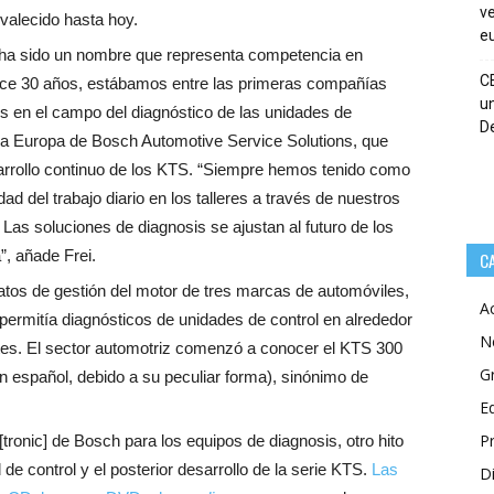
ve
valecido hasta hoy.
eu
ha sido un nombre que representa competencia en
C
 Hace 30 años, estábamos entre las primeras compañías
un
s en el campo del diagnóstico de las unidades de
De
para Europa de Bosch Automotive Service Solutions, que
sarrollo continuo de los KTS. “Siempre hemos tenido como
idad del trabajo diario en los talleres a través de nuestros
. Las soluciones de diagnosis se ajustan al futuro de los
”, añade Frei.
C
atos de gestión del motor de tres marcas de automóviles,
A
permitía diagnósticos de unidades de control en alrededor
N
ntes. El sector automotriz comenzó a conocer el KTS 300
G
en español, debido a su peculiar forma), sinónimo de
E
P
[tronic] de Bosch para los equipos de diagnosis, otro hito
 de control y el posterior desarrollo de la serie KTS.
Las
Di