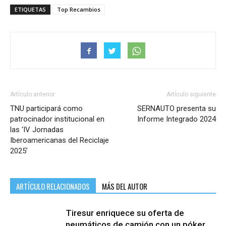
ETIQUETAS
Top Recambios
Artículo anterior
Artículo siguiente
TNU participará como
SERNAUTO presenta su
patrocinador institucional en
Informe Integrado 2024
las ‘IV Jornadas
Iberoamericanas del Reciclaje
2025’
ARTÍCULO RELACIONADOS
MÁS DEL AUTOR
Tiresur enriquece su oferta de
neumáticos de camión con un póker