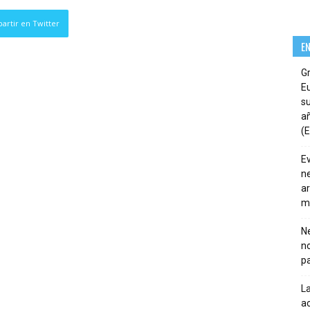
artir en Twitter
E
G
E
su
añ
(E
E
ne
ar
m
Ne
n
pa
La
ac