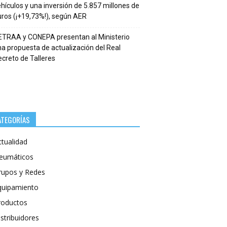
hículos y una inversión de 5.857 millones de
ros (¡+19,73%!), según AER
ETRAA y CONEPA presentan al Ministerio
a propuesta de actualización del Real
creto de Talleres
ATEGORÍAS
ctualidad
eumáticos
rupos y Redes
quipamiento
roductos
stribuidores