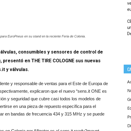
ve
eu
C
un
De
 para EuroPneus en su stand en la reciente Feria de Colonia.
 válvulas, consumibles y sensores de control de
), presentó en THE TIRE COLOGNE sus nuevas
C
it y válvulas.
A
idente y responsable de ventas para el Este de Europa de
N
respectivamente, explicaron que el nuevo “sens.it ONE es
ción y seguridad que cubre casi todos los modelos de
G
tirse en una pieza de repuesto específica para el
E
nar en bandas de frecuencia 434 y 315 MHz y se puede
P
Di
 en Colonia por Alligator es el sens.it
ready2mount,