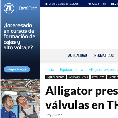
miércoles, 5 agosto, 2026
NEWSLETTER
REVI
ACTUALIDAD
NEUMÁTICOS
Inicio
Equipamiento
Alligator present
Equipamiento
Grupos y Redes
Productos
Recamb
Alligator pre
válvulas en 
19 junio, 2018