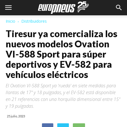
Inicio
Distribuidores
Tiresur ya comercializa los
nuevos modelos Ovation
VI-588 Sport para súper
deportivos y EV-582 para
vehículos eléctricos
El Ovation VI-588 Sport ya 'rueda' en siete medidas para
llantas de 17" y 18 pulgadas, y el EV-582 está disponible
en 21 referencias con una horquilla dimensional entre 15"
y 19 pulgadas.
25 julio, 2023