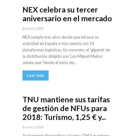
NEX celebra su tercer
aniversario en el mercado
8 enero, 2018
NEX cumple tres años desde que iniciase su
actividad en España y hoy cuenta con 14
plataformas logísticas. En concreto, el 'gigante' de
la distribución dirigido por Luis Miguel Muñoz
señala que "desde el inicio de...
Leer más
TNU mantiene sus tarifas
de gestión de NFUs para
2018: Turismo, 1,25 € y...
8 enero, 2018
Tratamiento Neumáticos Usados (TNU) mantiene