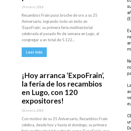
E
su
29 enero, 2018
añ
Recambios Frain puso broche de oro a su 25
(E
Aniversario, logrando todo un éxito en
'ExpoFrain', su primera feria multisectorial
E
celebrada el pasado fin de semana en Lugo, al
ne
congregar a un total de 5.122...
ar
m
Leer más
Ne
n
¡Hoy arranca ‘ExpoFrain’,
pa
la feria de los recambios
La
en Lugo, con 120
ac
ve
expositores!
eu
26 enero, 2018
C
Con motivo de su 25 Aniversario, Recambios Frain
un
celebra, desde hoy y hasta el domingo, su primera
De