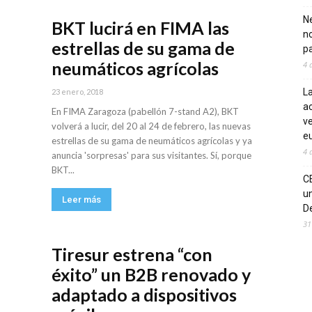
Ne
BKT lucirá en FIMA las
n
estrellas de su gama de
pa
neumáticos agrícolas
4 
La
23 enero, 2018
ac
En FIMA Zaragoza (pabellón 7-stand A2), BKT
ve
volverá a lucir, del 20 al 24 de febrero, las nuevas
eu
estrellas de su gama de neumáticos agrícolas y ya
4 
anuncia 'sorpresas' para sus visitantes. Sí, porque
BKT...
C
un
Leer más
De
31
Tiresur estrena “con
éxito” un B2B renovado y
adaptado a dispositivos