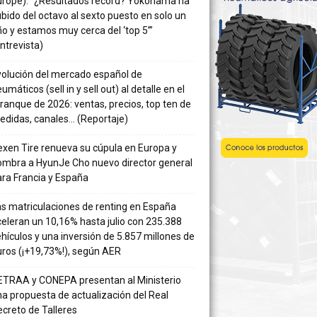
urope): “¿Resultados récord? Yokohama ha
bido del octavo al sexto puesto en solo un
o y estamos muy cerca del ‘top 5’”
ntrevista)
volución del mercado español de
umáticos (sell in y sell out) al detalle en el
ranque de 2026: ventas, precios, top ten de
edidas, canales… (Reportaje)
xen Tire renueva su cúpula en Europa y
ombra a HyunJe Cho nuevo director general
ra Francia y España
s matriculaciones de renting en España
eleran un 10,16% hasta julio con 235.388
hículos y una inversión de 5.857 millones de
ros (¡+19,73%!), según AER
ETRAA y CONEPA presentan al Ministerio
a propuesta de actualización del Real
creto de Talleres