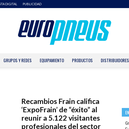
STA DIGITAL
PUBLICIDAD
GRUPOS Y REDES
EQUIPAMIENTO
PRODUCTOS
DISTRIBUIDORES
Europneus
Recambios Frain califica
‘ExpoFrain’ de “éxito” al
E
reunir a 5.122 visitantes
G
profesionales del sector