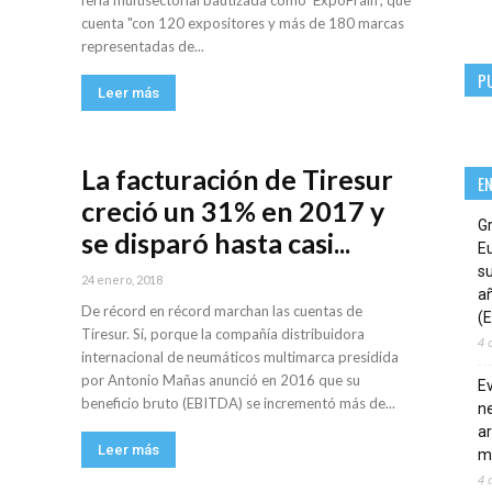
feria multisectorial bautizada como 'ExpoFrain’, que
cuenta "con 120 expositores y más de 180 marcas
representadas de...
P
Leer más
La facturación de Tiresur
E
creció un 31% en 2017 y
G
se disparó hasta casi...
E
su
24 enero, 2018
añ
De récord en récord marchan las cuentas de
(E
Tiresur. Sí, porque la compañía distribuidora
4 
internacional de neumáticos multimarca presidida
por Antonio Mañas anunció en 2016 que su
E
beneficio bruto (EBITDA) se incrementó más de...
ne
ar
Leer más
m
4 