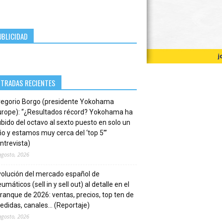
UBLICIDAD
NTRADAS RECIENTES
regorio Borgo (presidente Yokohama
urope): “¿Resultados récord? Yokohama ha
bido del octavo al sexto puesto en solo un
o y estamos muy cerca del ‘top 5’”
ntrevista)
agosto, 2026
volución del mercado español de
umáticos (sell in y sell out) al detalle en el
ranque de 2026: ventas, precios, top ten de
edidas, canales… (Reportaje)
agosto, 2026