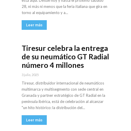
está aquí. Desde hoy y hasta el próximo sábado
28, ni más ni menos que la feria italiana que gira en
torno al equipamiento y a...
Leer más
Tiresur celebra la entrega
de su neumático GT Radial
número 4 millones
3 julio, 2025
Tiresur, distribuidor internacional de neumáticos
multimarca y multisegmento con sede central en
Granada y partner estratégico de GT Radial en la
península ibérica, está de celebración al alcanzar
"un hito histórico: la distribución del...
Leer más