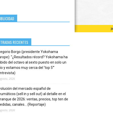
UBLICIDAD
NTRADAS RECIENTES
regorio Borgo (presidente Yokohama
urope): “¿Resultados récord? Yokohama ha
bido del octavo al sexto puesto en solo un
o y estamos muy cerca del ‘top 5’”
ntrevista)
agosto, 2026
volución del mercado español de
umáticos (sell in y sell out) al detalle en el
ranque de 2026: ventas, precios, top ten de
edidas, canales… (Reportaje)
agosto, 2026