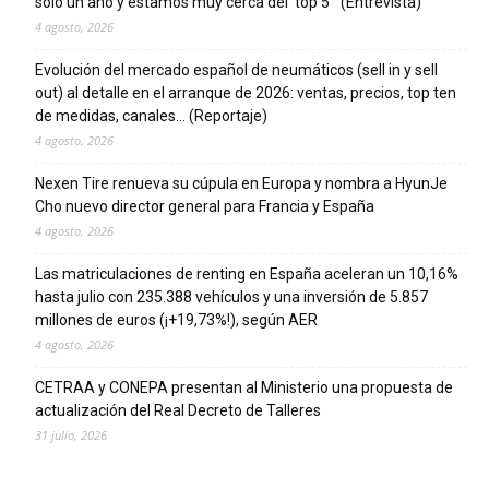
solo un año y estamos muy cerca del ‘top 5’” (Entrevista)
4 agosto, 2026
Evolución del mercado español de neumáticos (sell in y sell
out) al detalle en el arranque de 2026: ventas, precios, top ten
de medidas, canales… (Reportaje)
4 agosto, 2026
Nexen Tire renueva su cúpula en Europa y nombra a HyunJe
Cho nuevo director general para Francia y España
4 agosto, 2026
Las matriculaciones de renting en España aceleran un 10,16%
hasta julio con 235.388 vehículos y una inversión de 5.857
millones de euros (¡+19,73%!), según AER
4 agosto, 2026
CETRAA y CONEPA presentan al Ministerio una propuesta de
actualización del Real Decreto de Talleres
31 julio, 2026