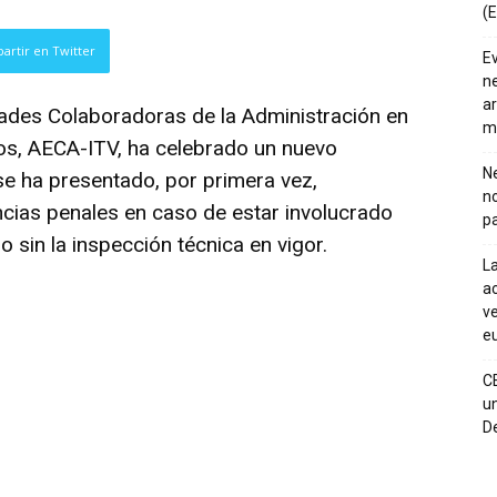
(E
artir en Twitter
E
ne
ar
ades Colaboradoras de la Administración en
m
os,
AECA-ITV
, ha celebrado un nuevo
Ne
e ha presentado, por primera vez,
n
cias penales en caso de estar involucrado
pa
lo sin la inspección técnica en vigor.
La
ac
ve
eu
C
un
De