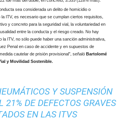
022 fue más del doble, en concreto, 3.539 (128% más).
onducta sea considerada un delito de homicidio o
la ITV, es necesario que se cumplan ciertos requisitos,
tivo y concreto para la seguridad vial, la voluntariedad en
causalidad entre la conducta y el riesgo creado. No hay
la ITV, no sólo puede haber una sanción administrativa,
uez Penal en caso de accidente y en supuestos de
medida cautelar de prisión provisional”, señaló
Bartolomé
ial y Movilidad Sostenible.
 NEUMÁTICOS Y SUSPENSIÓN
L 21% DE DEFECTOS GRAVES
ADOS EN LAS ITVS