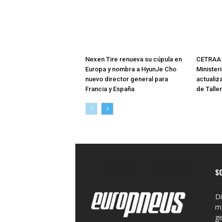
Nexen Tire renueva su cúpula en
CETRAA 
Europa y nombra a HyunJe Cho
Minister
nuevo director general para
actualiz
Francia y España
de Talle
S
Di
ma
ge