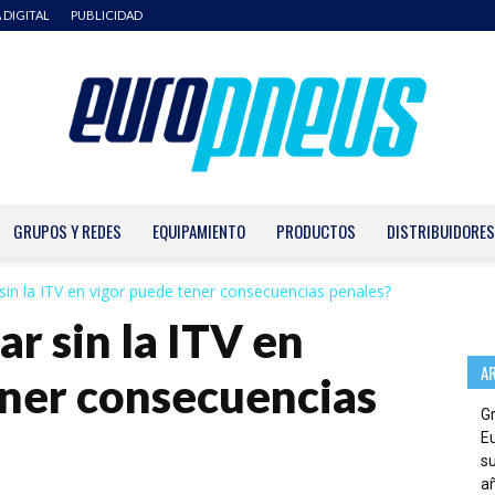
 DIGITAL
PUBLICIDAD
GRUPOS Y REDES
EQUIPAMIENTO
PRODUCTOS
DISTRIBUIDORES
Europneus
sin la ITV en vigor puede tener consecuencias penales?
r sin la ITV en
A
ener consecuencias
G
E
su
añ