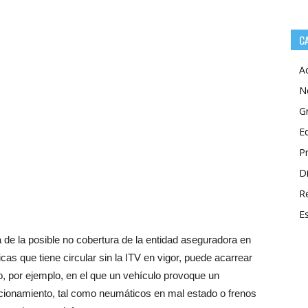
C
A
N
G
E
P
Di
R
E
 de la posible no cobertura de la entidad aseguradora en
as que tiene circular sin la ITV en vigor, puede acarrear
, por ejemplo, en el que un vehículo provoque un
funcionamiento, tal como neumáticos en mal estado o frenos