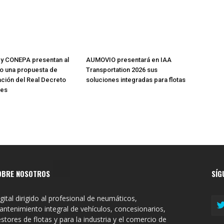
y CONEPA presentan al
AUMOVIO presentará en IAA
io una propuesta de
Transportation 2026 sus
ación del Real Decreto
soluciones integradas para flotas
res
OBRE NOSOTROS
SÍG
gital dirigido al profesional de neumáticos,
ntenimiento integral de vehículos, concesionarios,
stores de flotas y para la industria y el comercio de