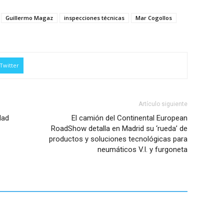
Guillermo Magaz
inspecciones técnicas
Mar Cogollos
Twitter
Artículo siguiente
dad
El camión del Continental European
RoadShow detalla en Madrid su ‘rueda’ de
productos y soluciones tecnológicas para
neumáticos V.I. y furgoneta