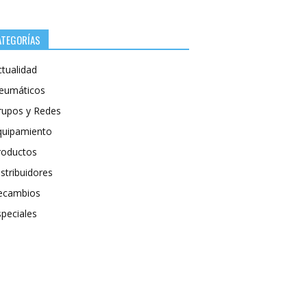
ATEGORÍAS
ctualidad
eumáticos
rupos y Redes
quipamiento
roductos
stribuidores
ecambios
speciales