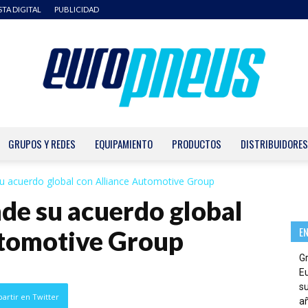
STA DIGITAL
PUBLICIDAD
GRUPOS Y REDES
EQUIPAMIENTO
PRODUCTOS
DISTRIBUIDORES
Europneus
su acuerdo global con Alliance Automotive Group
nde su acuerdo global
E
utomotive Group
G
E
su
artir en Twitter
añ