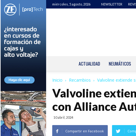
miércoles, 5 agosto, 2026
NEWSLETTER
REVI
ACTUALIDAD
NEUMÁTICOS
Inicio
Recambios
Valvoline extiende 
Valvoline extie
con Alliance A
10 abril, 2024
Compartir en Facebook
Comp