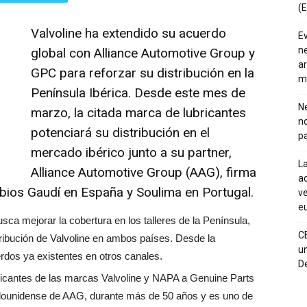
(E
Valvoline ha extendido su acuerdo
E
ne
global con Alliance Automotive Group y
ar
GPC para reforzar su distribución en la
m
Península Ibérica. Desde este mes de
Ne
marzo, la citada marca de lubricantes
n
potenciará su distribución en el
pa
mercado ibérico junto a su partner,
La
Alliance Automotive Group (AAG)
, firma
ac
ios Gaudí en España y
Soulima
en Portugal.
ve
eu
ca mejorar la cobertura en los talleres de la Península,
C
ribución de Valvoline en ambos países. Desde la
un
rdos ya existentes en otros canales.
De
ricantes de las marcas Valvoline y NAPA a Genuine Parts
ounidense de AAG, durante más de 50 años y es uno de