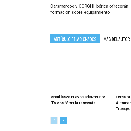
Carsmarobe y CORGHI Ibérica ofrecerán
formación sobre equipamiento
ARTÍCULO RELACIONADOS
MÁS DEL AUTOR
Motul lanza nuevos aditivos Pre-
Fersa pr
ITV con fórmula renovada
Automech
Transpor