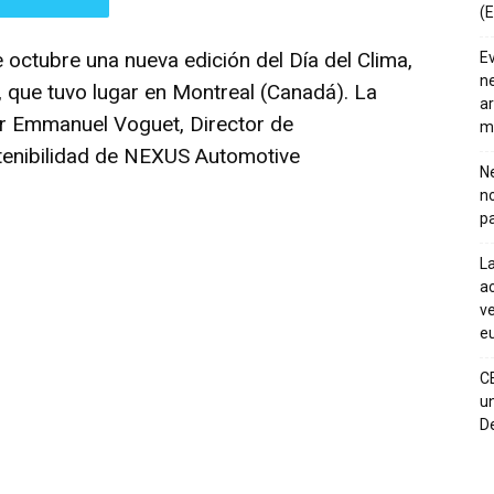
(E
 octubre una nueva edición del Día del Clima,
E
ne
 que tuvo lugar en Montreal (Canadá). La
ar
r Emmanuel Voguet, Director de
m
tenibilidad de NEXUS Automotive
Ne
n
pa
La
ac
ve
eu
C
un
De