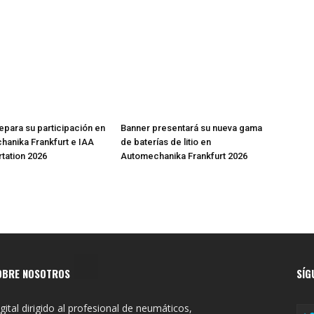
epara su participación en
Banner presentará su nueva gama
anika Frankfurt e IAA
de baterías de litio en
tation 2026
Automechanika Frankfurt 2026
OBRE NOSOTROS
SÍG
gital dirigido al profesional de neumáticos,