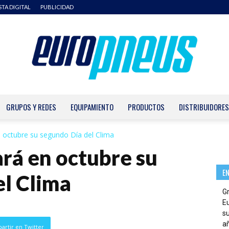
STA DIGITAL
PUBLICIDAD
GRUPOS Y REDES
EQUIPAMIENTO
PRODUCTOS
DISTRIBUIDORES
Europneus
 octubre su segundo Día del Clima
rá en octubre su
E
el Clima
G
E
su
añ
artir en Twitter