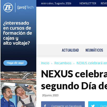
miércoles, 5 agosto, 2026
NEWSLETTER
REVI
ACTUALIDAD
NEUMÁTICOS
Inicio
Recambios
NEXUS celebrará en
NEXUS celebra
segundo Día d
20 junio, 2023
Compartir en Facebook
Comp