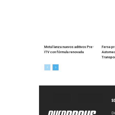
Motul lanza nuevos aditivos Pre-
Fersa pr
ITV con fórmula renovada
Automech
Transpor
S
Di