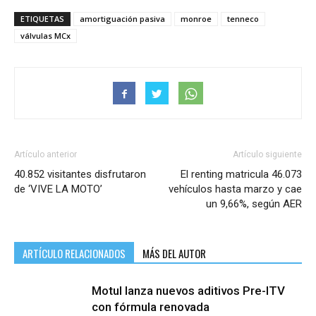
ETIQUETAS
amortiguación pasiva
monroe
tenneco
válvulas MCx
Artículo anterior
Artículo siguiente
40.852 visitantes disfrutaron
El renting matricula 46.073
de ‘VIVE LA MOTO’
vehículos hasta marzo y cae
un 9,66%, según AER
ARTÍCULO RELACIONADOS
MÁS DEL AUTOR
Motul lanza nuevos aditivos Pre-ITV
con fórmula renovada