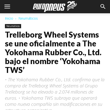
Inicio
Neumáticos
Neumáticos
Trelleborg Wheel Systems
se une oficialmente a The
Yokohama Rubber Co., Ltd.
bajo el nombre ‘Yokohama
TWS’
• The Yokohama Rubber Co., Ltd. confirma que la
compra de Trelleborg Wheel Systems al Grupo
Trelleborg se ha elevado a 2.074 millones de
euros. • Yokohama TWS subraya que operará
como nueva compañía sin modificaciones en su