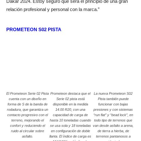
Dakar 2024. Estoy seguro que será el principio de una gran
relación profesional y personal con la marca.”
PROMETEON S02 PISTA
El Prometeon Serie 02 Pista
Prometeon destaca que el
La nueva Prometeon S02
cuenta con un diseño en
Serie 02 pista está
Pista también puede
forma de S de la banda de
disponible en la medida
funcionar con bajas
rodadura, que garantiza un
14.00 R20, con una
presiones y con sistemas
contacto progresivo con el
capacidad de carga de
“run flat” y “bead lock”, en
terreno, mejorando el
hasta 10 toneladas cuando
todo tipo de terrenos que
confort y reduciendo el
se usa sola y 18 toneladas
van desde asfalto a arena,
ruido al circular sobre
en configuración de doble
de tierra a hierba, de
asfalto.
llanta. El índice de carga es
terrenos pantanosos a