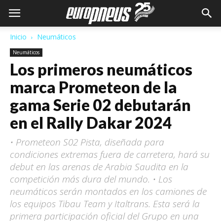
Inicio
Neumáticos
Neumáticos
Los primeros neumáticos
marca Prometeon de la
gama Serie 02 debutarán
en el Rally Dakar 2024
• Prometeon S02 Pista, diseñada para
condiciones extremas fuera de carretera, hará su
debut en las arenas de Arabia Saudita en la
competición más dura del mundo. • Los
neumáticos serán montados en los camiones de
los equipos Tibau Team y Italtrans. Esta será la
primera participación oficial del Grupo en una