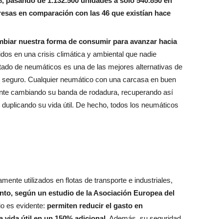
, pasando de 1.132.500 unidades a solo 540.850 en
resas en comparación con las 46 que existían hace
biar nuestra forma de consumir para avanzar hacia
s en una crisis climática y ambiental que nadie
tado de neumáticos es una de las mejores alternativas de
o y seguro. Cualquier neumático con una carcasa en buen
nte cambiando su banda de rodadura, recuperando así
 duplicando su vida útil. De hecho, todos los neumáticos
nte utilizados en flotas de transporte e industriales,
to, según un estudio de la Asociación Europea del
io es evidente:
permiten reducir el gasto en
 vida útil en un 150% adicional.
Además, su seguridad