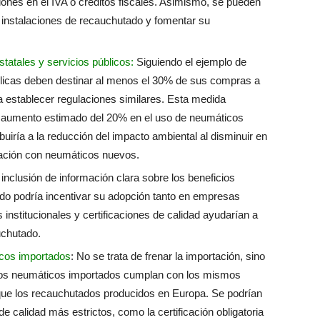
es en el IVA o créditos fiscales. Asimismo, se pueden
instalaciones de recauchutado y fomentar su
tatales y servicios públicos:
Siguiendo el ejemplo de
úblicas deben destinar al menos el 30% de sus compras a
establecer regulaciones similares. Esta medida
n aumento estimado del 20% en el uso de neumáticos
buiría a la reducción del impacto ambiental al disminuir en
ción con neumáticos nuevos.
inclusión de información clara sobre los beneficios
o podría incentivar su adopción tanto en empresas
stitucionales y certificaciones de calidad ayudarían a
uchutado.
icos importados
: No se trata de frenar la importación, sino
 los neumáticos importados cumplan con los mismos
 que los recauchutados producidos en Europa. Se podrían
de calidad más estrictos, como la certificación obligatoria