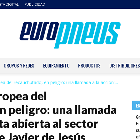
STA DIGITAL
PUBLICIDAD
GRUPOS Y REDES
EQUIPAMIENTO
PRODUCTOS
DISTRIBUIDORES
Europneus
ea del recauchutado, en peligro: una llamada a la acción”...
ropea del
E
n peligro: una llamada
G
ta abierta al sector
E
su
 Javier de Jesús,
añ