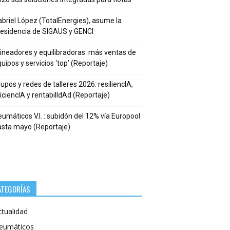
briel López (TotalEnergies), asume la
residencia de SIGAUS y GENCI
ineadores y equilibradoras: más ventas de
uipos y servicios ‘top’ (Reportaje)
upos y redes de talleres 2026: resiliencIA,
iciencIA y rentabilIdAd (Reportaje)
umáticos V.I. : subidón del 12% vía Europool
asta mayo (Reportaje)
ATEGORÍAS
ctualidad
eumáticos