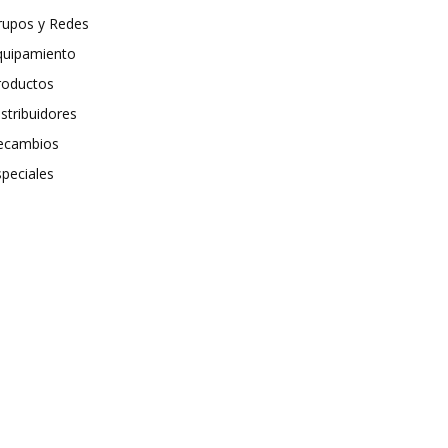
rupos y Redes
quipamiento
roductos
stribuidores
ecambios
speciales