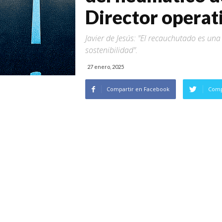
Director operat
Javier de Jesús: "El recauchutado es un
sostenibilidad".
27 enero, 2025
Compartir en Facebook
Comp