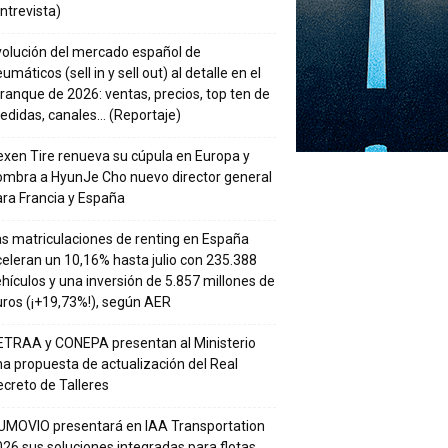
ntrevista)
volución del mercado español de
umáticos (sell in y sell out) al detalle en el
ranque de 2026: ventas, precios, top ten de
edidas, canales… (Reportaje)
xen Tire renueva su cúpula en Europa y
ombra a HyunJe Cho nuevo director general
ra Francia y España
s matriculaciones de renting en España
eleran un 10,16% hasta julio con 235.388
hículos y una inversión de 5.857 millones de
ros (¡+19,73%!), según AER
ETRAA y CONEPA presentan al Ministerio
a propuesta de actualización del Real
creto de Talleres
UMOVIO presentará en IAA Transportation
26 sus soluciones integradas para flotas