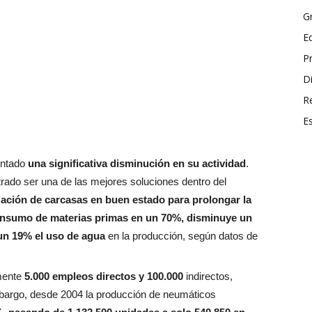
G
E
P
Di
R
E
entado
una significativa disminución en su actividad
.
rado ser una de las mejores soluciones dentro del
ización de carcasas en buen estado para prolongar la
consumo de materias primas en un 70%, disminuye un
un 19% el uso de agua
en la producción, según datos de
mente
5.000 empleos directos y 100.000
indirectos,
bargo, desde 2004 la producción de neumáticos