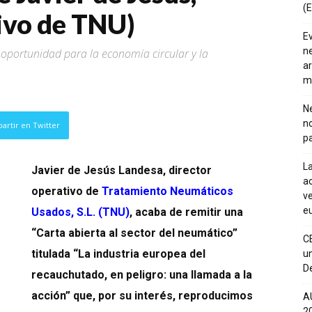
(E
ivo de TNU)
E
ne
a oportunidad para la economía circular y la
ar
m
Ne
n
artir en Twitter
pa
La
Javier de Jesús Landesa, director
ac
operativo de
Tratamiento Neumáticos
ve
eu
Usados, S.L. (TNU)
, acaba de remitir una
“Carta abierta al sector del neumático”
C
titulada “La industria europea del
un
De
recauchutado, en peligro: una llamada a la
acción” que, por su interés, reproducimos
A
20