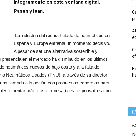
íntegramente en esta ventana digital.
Pasen y lean.
Ga
p
Al
“La industria del recauchutado de neumáticos en
eq
España y Europa enfrenta un momento decisivo.
Gr
A pesar de ser una alternativa sostenible y
ef
su presencia en el mercado ha disminuido en los últimos
de neumáticos nuevos de bajo costo y a la falta de
Ne
ento Neumáticos Usados (TNU), a través de su director
h
 una llamada a la acción con propuestas concretas para
local y fomentar prácticas empresariales responsables con
C
A
N