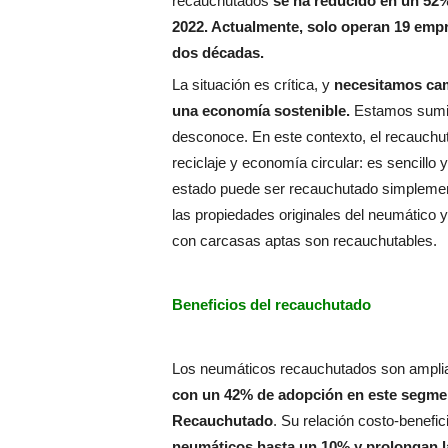
recauchutados
se ha reducido en un 52%
2022. Actualmente, solo operan 19 emp
dos décadas.
La situación es crítica, y
necesitamos cam
una economía sostenible.
Estamos sumido
desconoce. En este contexto, el recauchu
reciclaje y economía circular: es sencill
estado puede ser recauchutado simpleme
las propiedades originales del neumático y
con carcasas aptas son recauchutables.
Beneficios del recauchutado
Los neumáticos recauchutados son ampliame
con un 42% de adopción en este segmen
Recauchutado
. Su relación costo-benefic
neumáticos hasta un 10% y prolongan la