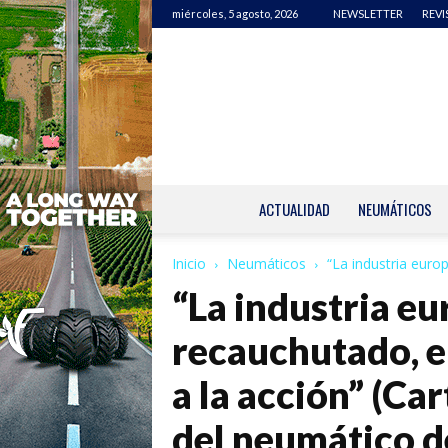
miércoles, 5 agosto, 2026
NEWSLETTER
REVI
ACTUALIDAD
NEUMÁTICOS
Inicio
Neumáticos
“La industria europ
“La industria eu
recauchutado, e
a la acción” (Car
del neumático de