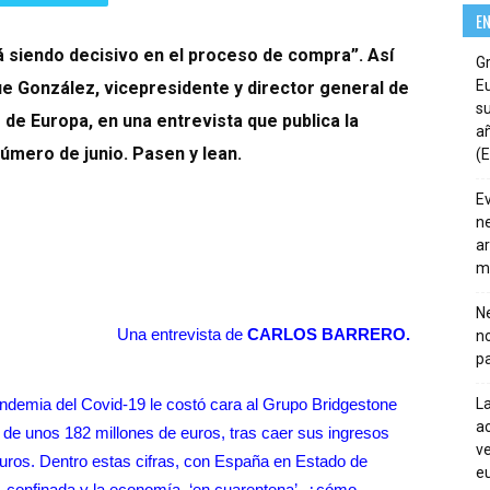
E
rá siendo decisivo en el proceso de compra”. Así
G
E
ue González
,
vicepresidente y director general de
su
de Europa, en una entrevista que publica la
añ
úmero de junio. Pasen y lean.
(E
E
ne
ar
m
Ne
Una entrevista de
CARLOS BARRERO.
n
pa
pandemia del Covid-19 le costó cara al Grupo Bridgestone
La
ac
de unos 182 millones de euros, tras caer sus ingresos
ve
uros. Dentro estas cifras, con España en Estado de
eu
, confinada y la economía, ‘en cuarentena’, ¿cómo