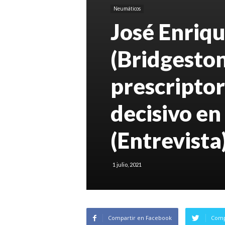
Neumáticos
José Enriq
(Bridgeston
prescriptor
decisivo en
(Entrevista
1 julio, 2021
Compartir en Facebook
Comp