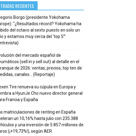
NTRADAS RECIENTES
regorio Borgo (presidente Yokohama
urope): “¿Resultados récord? Yokohama ha
bido del octavo al sexto puesto en solo un
o y estamos muy cerca del ‘top 5’”
ntrevista)
volución del mercado español de
umáticos (sell in y sell out) al detalle en el
ranque de 2026: ventas, precios, top ten de
edidas, canales… (Reportaje)
xen Tire renueva su cúpula en Europa y
ombra a HyunJe Cho nuevo director general
ra Francia y España
s matriculaciones de renting en España
eleran un 10,16% hasta julio con 235.388
hículos y una inversión de 5.857 millones de
ros (¡+19,73%!), según AER