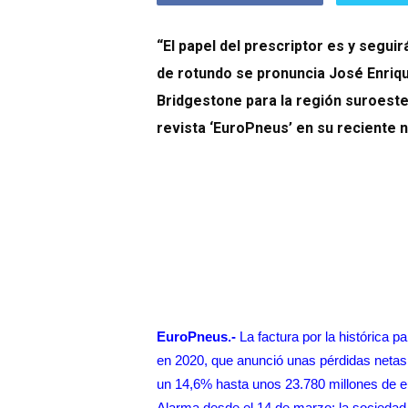
“El papel del prescriptor es y segui
de rotundo se pronuncia José Enriq
Bridgestone para la región suroeste 
revista ‘EuroPneus’ en su reciente n
EuroPneus.-
La factura por la histórica 
en 2020, que anunció unas pérdidas netas 
un 14,6% hasta unos 23.780 millones de e
Alarma desde el 14 de marzo; la sociedad