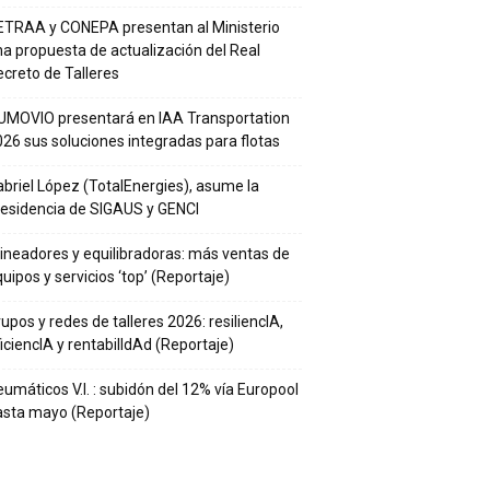
ETRAA y CONEPA presentan al Ministerio
a propuesta de actualización del Real
creto de Talleres
UMOVIO presentará en IAA Transportation
26 sus soluciones integradas para flotas
briel López (TotalEnergies), asume la
residencia de SIGAUS y GENCI
ineadores y equilibradoras: más ventas de
uipos y servicios ‘top’ (Reportaje)
upos y redes de talleres 2026: resiliencIA,
iciencIA y rentabilIdAd (Reportaje)
umáticos V.I. : subidón del 12% vía Europool
asta mayo (Reportaje)