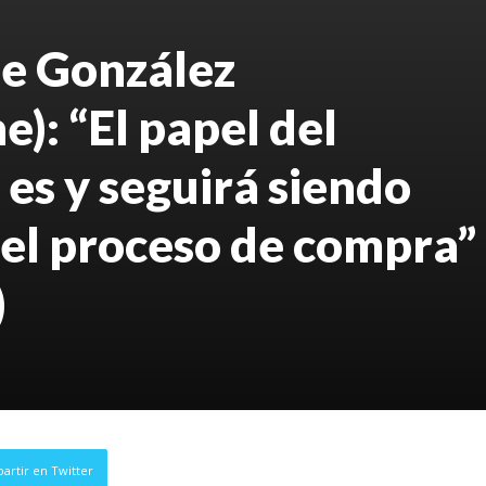
ue González
e): “El papel del
 es y seguirá siendo
 el proceso de compra”
)
artir en Twitter