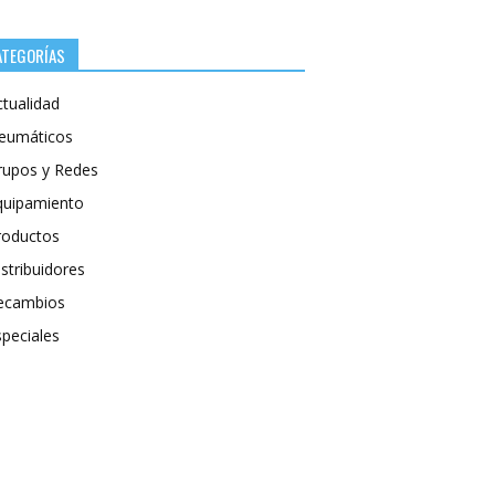
ATEGORÍAS
ctualidad
eumáticos
rupos y Redes
quipamiento
roductos
stribuidores
ecambios
speciales