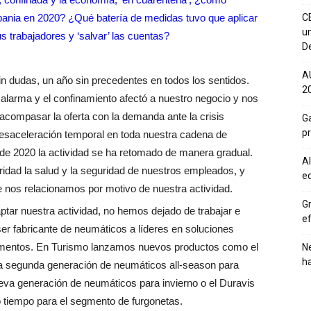
spania en 2020? ¿Qué batería de medidas tuvo que aplicar
C
un
s trabajadores y ‘salvar’ las cuentas?
De
A
in dudas, un año sin precedentes en todos los sentidos.
20
alarma y el confinamiento afectó a nuestro negocio y nos
compasar la oferta con la demanda ante la crisis
Ga
p
desaceleración temporal en toda nuestra cadena de
e 2020 la actividad se ha retomado de manera gradual.
Al
idad la salud y la seguridad de nuestros empleados, y
eq
 nos relacionamos por motivo de nuestra actividad.
Gr
ptar nuestra actividad, no hemos dejado de trabajar e
ef
ser fabricante de neumáticos a líderes en soluciones
egmentos. En Turismo lanzamos nuevos productos como el
Ne
h
a segunda generación de neumáticos all-season para
ueva generación de neumáticos para invierno o el Duravis
o tiempo para el segmento de furgonetas.