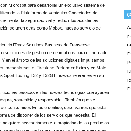
con Microsoft para desarrollar un exclusivo sistema de
tilizando la Plataforma de Vehículos Conectados de
C
incrementar la seguridad vial y reducir los accidentes
A
lución se unen otras como Mobox, nuestro servicio de
N
G
quirió iTrack Solutions Business de Transense
 en soluciones de gestión de neumáticos para el mercado
E
. Y en el ámbito de las soluciones digitales impulsamos
P
tura, presentamos el Firestone Performer Extra y en Moto
Di
x Sport Touring T32 y T32GT, nuevos referentes en su
R
E
luciones basadas en las nuevas tecnologías que ayuden
segura, sostenible y responsable. También que se
 del consumidor. En este sentido, observamos que está
orma de disponer de los servicios que necesita. El
 no quiere necesariamente la propiedad de los productos
 y poder disponer de lo mejor de estos. Es cada vez más