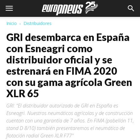
Inicio
Distribuidores
GRI desembarca en España
con Esneagri como
distribuidor oficial y se
estrenará en FIMA 2020
con su gama agrícola Green
XLR 65
GRI: “El distribuidor autorizado de GRI en España es
Esneagri. Nuestros neumáticos agrícolas y de construcción
cuentan con una garantía de 7 años. En FIMA (pabellón 11,
stand D 8/10) también presentaremos el neumático de
flotación radial Green XLR F77"