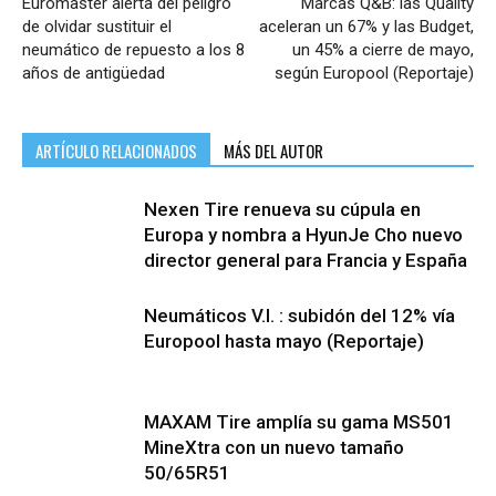
Euromaster alerta del peligro
Marcas Q&B: las Quality
de olvidar sustituir el
aceleran un 67% y las Budget,
neumático de repuesto a los 8
un 45% a cierre de mayo,
años de antigüedad
según Europool (Reportaje)
ARTÍCULO RELACIONADOS
MÁS DEL AUTOR
Nexen Tire renueva su cúpula en
Europa y nombra a HyunJe Cho nuevo
director general para Francia y España
Neumáticos V.I. : subidón del 12% vía
Europool hasta mayo (Reportaje)
MAXAM Tire amplía su gama MS501
MineXtra con un nuevo tamaño
50/65R51