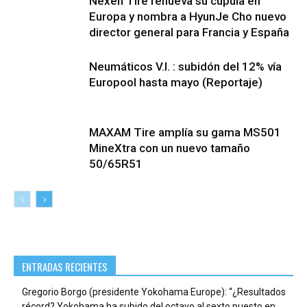
Nexen Tire renueva su cúpula en
Europa y nombra a HyunJe Cho nuevo
director general para Francia y España
Neumáticos V.I. : subidón del 12% vía
Europool hasta mayo (Reportaje)
MAXAM Tire amplía su gama MS501
MineXtra con un nuevo tamaño
50/65R51
ENTRADAS RECIENTES
Gregorio Borgo (presidente Yokohama Europe): “¿Resultados
récord? Yokohama ha subido del octavo al sexto puesto en