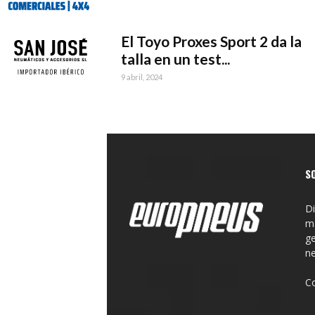
El Toyo Proxes Sport 2 da la
talla en un test...
9 abril, 2024
S
Di
ma
ge
n
C